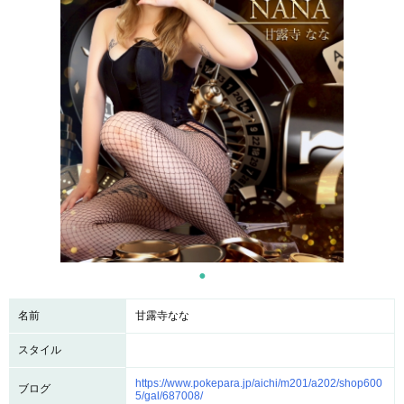
名前
甘露寺なな
スタイル
https://www.pokepara.jp/aichi/m201/a202/shop600
ブログ
5/gal/687008/