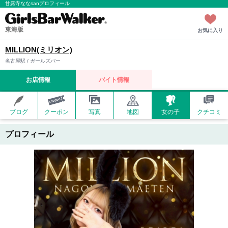
甘露寺ななsanプロフィール
東海版
お気に入り
MILLION(ミリオン)
名古屋駅 / ガールズバー
お店情報
バイト情報
ブログ
クーポン
写真
地図
女の子
クチコミ
プロフィール