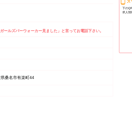
ス
下のQ
求人情
ガールズバーウォーカー見ました」と言ってお電話下さい。
県桑名市有楽町44