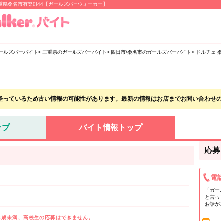
三重県桑名市有楽町44【ガールズバーウォーカー】
ールズバーバイト
三重県のガールズバーバイト
四日市/桑名市のガールズバーバイト
ドルチェ 
経っているため古い情報の可能性があります。最新の情報はお店までお問い合わせ
ップ
バイト情報トップ
応募
電
「ガー
と言っ
お話が
8歳未満、高校生の応募はできません。