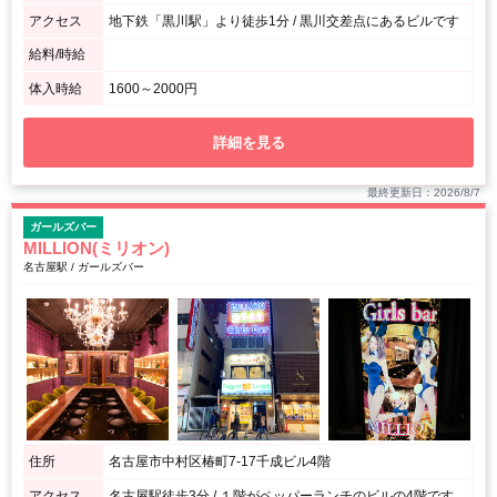
アクセス
地下鉄「黒川駅」より徒歩1分 / 黒川交差点にあるビルです
給料/時給
体入時給
1600～2000円
詳細を見る
最終更新日：2026/8/7
ガールズバー
MILLION(ミリオン)
名古屋駅 / ガールズバー
住所
名古屋市中村区椿町7-17千成ビル4階
アクセス
名古屋駅徒歩3分 / １階がペッパーランチのビルの4階です