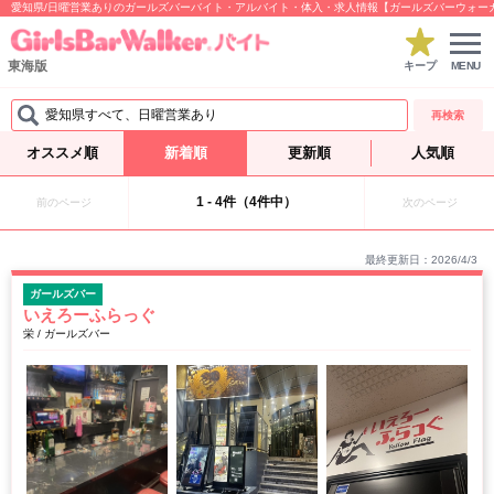
愛知県/日曜営業ありのガールズバーバイト・アルバイト・体入・求人情報【ガールズバーウォー
東海版
キープ
MENU
愛知県すべて、日曜営業あり
再検索
オススメ順
新着順
更新順
人気順
1 - 4件（4件中）
前のページ
次のページ
最終更新日：2026/4/3
ガールズバー
いえろーふらっぐ
栄 / ガールズバー