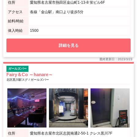
住所
愛知県名古屋市熱田区金山町1-13-8 蛍ビル6F
アクセス
各線「金山駅」南口より徒歩5分
給料/時給
体入時給
1500
詳細を見る
最終更新日：2023/3/23
ガールズバー
Fairy＆Co ～hanare～
北区黒川駅スグ / ガールズバー
住所
愛知県名古屋市北区志賀南通2-50-1 クレス黒川7F