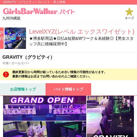
GRAVITY（グラビティ）のバイト・求人情報
九州沖縄版
キープ
LevelXYZ(レベル エックスワイゼット)
P
R
★博多駅周辺★日払&短期&Wワーク＆未経験◎【男女スタ
ッフ共に積極採用中】
GRAVITY（グラビティ）
中洲 / ガールズバー
最終更新日から時間が経っているため古い情報の可能性があります。
最新の情報はお店までお問い合わせの上ご確認ください。
お店情報トップ
バイト情報トップ