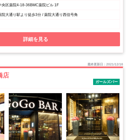
区薬院4-18-36BMC薬院ビル 1F
院大通り駅より徒歩3分 / 薬院大通り西信号角
詳細を見る
最終更新日：2021/12/16
橋店
ガールズバー