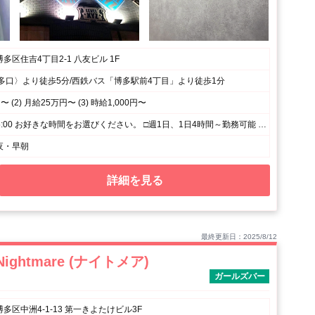
多区住吉4丁目2-1 八友ビル 1F
多口〉より徒歩5分/西鉄バス「博多駅前4丁目」より徒歩1分
〜 (2) 月給25万円〜 (3) 時給1,000円〜
(1) 19:00〜翌5:00 お好きな時間をお選びください。 □週1日、1日4時間～勤務可能 □平日のみ、週末のみ、短時間勤務OK □好きな時、空いてる時間に勤務OK (2) 19:00〜0:00(シフト制)
夜・早朝
詳細を見る
最終更新日：2025/8/12
ightmare (ナイトメア)
ガールズバー
多区中洲4-1-13 第一きよたけビル3F