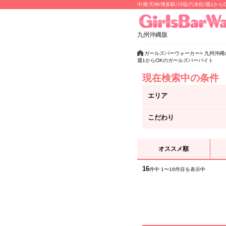
中洲/天神/博多駅/川端/六本松/週
九州沖縄版
ガールズバーウォーカー
九州沖縄
週1からOKのガールズバーバイト
現在検索中の条件
エリア
こだわり
オススメ順
16
件中 1〜16件目を表示中