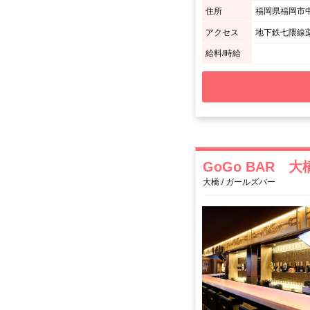
住所
福岡県福岡市中央
アクセス
地下鉄七隈線薬
給料/時給
GoGo BAR 大
大橋 / ガールズバー