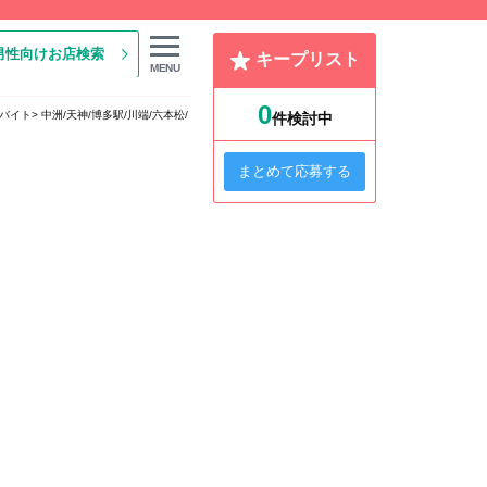
男性向けお店検索
キープリスト
MENU
0
ーバイト
中洲/天神/博多駅/川端/六本松/
件検討中
まとめて応募する