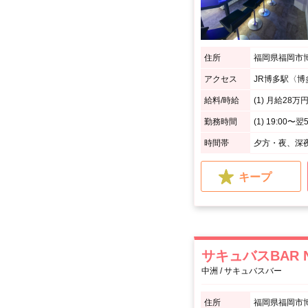
住所
福岡県福岡市博
アクセス
JR博多駅〈博
給料/時給
(1) 月給28万円
勤務時間
時間帯
夕方・夜、深
キープ
サキュバスBAR N
中洲 / サキュバスバー
住所
福岡県福岡市博