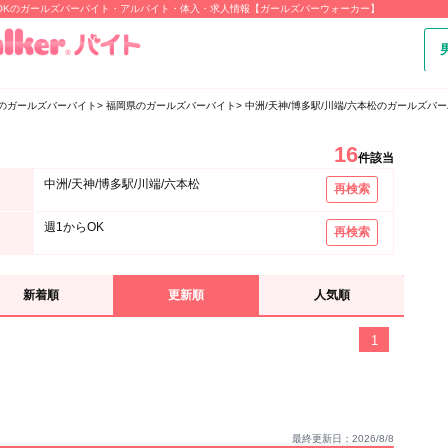
1からOKのガールズバーバイト・アルバイト・体入・求人情報【ガールズバーウォーカー】
のガールズバーバイト
福岡県のガールズバーバイト
中洲/天神/博多駅/川端/六本松のガールズバ
16
件該当
中洲/天神/博多駅/川端/六本松
再検索
週1からOK
再検索
新着順
更新順
人気順
1
最終更新日：2026/8/8