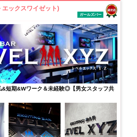
ベル エックスワイゼット)
ガールズバー
払&短期&Wワーク＆未経験◎【男女スタッフ共