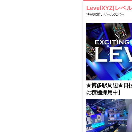
LevelXYZ(レ
博多駅前 / ガールズバー
★博多駅周辺★日
に積極採用中】