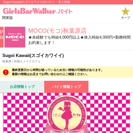
Sugoi Kawaii(スゴイカワイイ)のバイト・求人情報
関東版
キープ
MOCO(モコ)秋葉原店
P
R
★未経験でも時給4,000円以上★体入時給4,000円×勤務時間
お約束します！
Sugoi Kawaii(スゴイカワイイ)
秋葉原 / 外国人メイドカフェ
最終更新日から時間が経っているため古い情報の可能性があります。
最新の情報はお店までお問い合わせの上ご確認ください。
お店情報トップ
バイト情報トップ