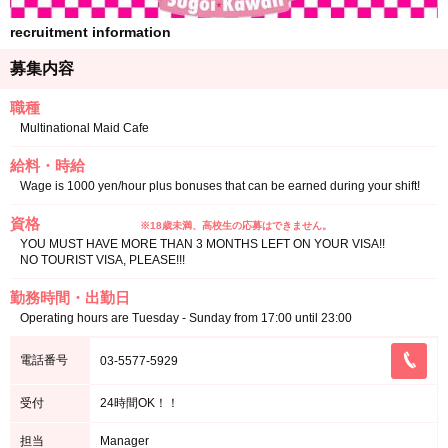
recruitment information
募集内容
職種
Multinational Maid Cafe
給料・時給
Wage is 1000 yen/hour plus bonuses that can be earned during your shift!
資格
※18歳未満、高校生の応募はできません。
YOU MUST HAVE MORE THAN 3 MONTHS LEFT ON YOUR VISA!!
NO TOURIST VISA, PLEASE!!!
勤務時間・出勤日
Operating hours are Tuesday - Sunday from 17:00 until 23:00
電話番号
03-5577-5929
受付
24時間OK！！
担当
Manager