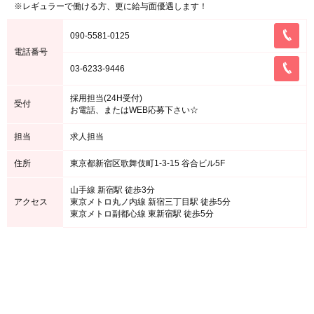
※レギュラーで働ける方、更に給与面優遇します！
090-5581-0125
電話番号
03-6233-9446
採用担当(24H受付)
受付
お電話、またはWEB応募下さい☆
担当
求人担当
住所
東京都新宿区歌舞伎町1-3-15 谷合ビル5F
山手線 新宿駅 徒歩3分
アクセス
東京メトロ丸ノ内線 新宿三丁目駅 徒歩5分
東京メトロ副都心線 東新宿駅 徒歩5分