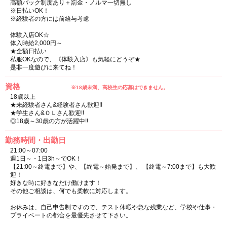
高額バック制度あり＋罰金・ノルマ一切無し
※日払いOK！
※経験者の方には前給与考慮
体験入店OK☆
体入時給2,000円～
★全額日払い
私服OKなので、《体験入店》も気軽にどうぞ★
是非一度遊びに来てね！
資格
※18歳未満、高校生の応募はできません。
18歳以上
★未経験者さん&経験者さん歓迎!!
★学生さん&ＯＬさん歓迎!!
◎18歳～30歳の方が活躍中!!
勤務時間・出勤日
21:00～07:00
週1日～・1日3h～でOK！
【21:00～終電まで】や、【終電～始発まで】、 【終電～7:00まで】も大歓
迎！
好きな時に好きなだけ働けます！
その他ご相談は、何でも柔軟に対応します。
お休みは、自己申告制ですので、テスト休暇や急な残業など、学校や仕事・
プライベートの都合を最優先させて下さい。