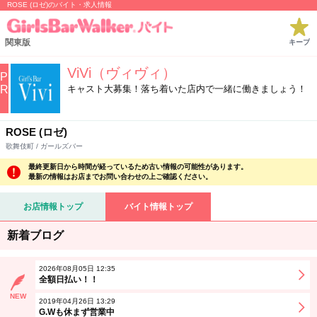
ROSE (ロゼ)のバイト・求人情報
関東版
キープ
ViVi（ヴィヴィ）
P
R
キャスト大募集！落ち着いた店内で一緒に働きましょう！
ROSE (ロゼ)
歌舞伎町 / ガールズバー
最終更新日から時間が経っているため古い情報の可能性があります。
最新の情報はお店までお問い合わせの上ご確認ください。
お店情報トップ
バイト情報トップ
新着ブログ
2026年08月05日 12:35
全額日払い！！
NEW
2019年04月26日 13:29
G.Wも休まず営業中