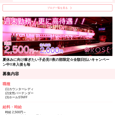
ブログ一覧を見る
夏休みに向け稼ぎたい子必見!!夜の部限定☆全額日払いキャンペー
ン中!!本入後も毎
募集内容
職種
(1)カウンターレディ
(2)女性バーテンダー
(3)ホールSTAFF
給料・時給
時給 2,500円～