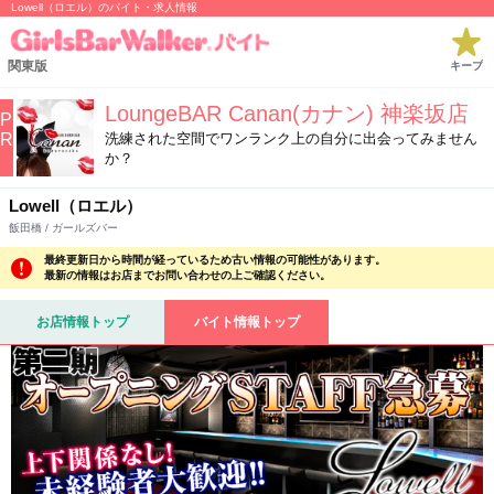
Lowell（ロエル）のバイト・求人情報
関東版
キープ
LoungeBAR Canan(カナン) 神楽坂店
P
R
洗練された空間でワンランク上の自分に出会ってみません
か？
Lowell（ロエル）
飯田橋 / ガールズバー
最終更新日から時間が経っているため古い情報の可能性があります。
最新の情報はお店までお問い合わせの上ご確認ください。
お店情報トップ
バイト情報トップ