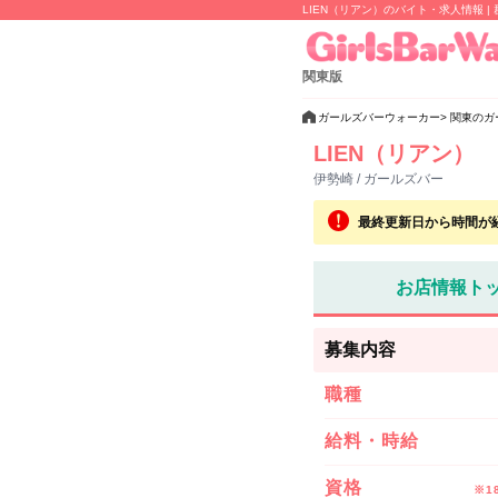
LIEN（リアン）のバイト・求人情報 |
関東版
ガールズバーウォーカー
関東のガ
LIEN（リアン）
伊勢崎 / ガールズバー
最終更新日から時間が
お店情報ト
募集内容
職種
給料・時給
資格
※1