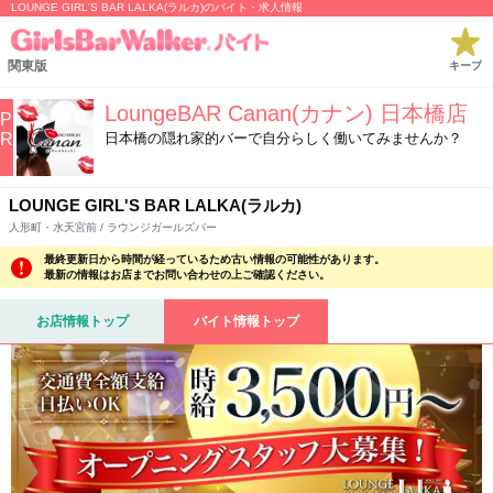
LOUNGE GIRL'S BAR LALKA(ラルカ)のバイト・求人情報
関東版
キープ
LoungeBAR Canan(カナン) 日本橋店
P
R
日本橋の隠れ家的バーで自分らしく働いてみませんか？
LOUNGE GIRL'S BAR LALKA(ラルカ)
人形町・水天宮前 / ラウンジガールズバー
最終更新日から時間が経っているため古い情報の可能性があります。
最新の情報はお店までお問い合わせの上ご確認ください。
お店情報トップ
バイト情報トップ