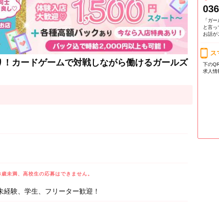
036
「ガー
と言っ
お話が
ス
り！カードゲームで対戦しながら働けるガールズ
下のQ
求人情
8歳未満、高校生の応募はできません。
未経験、学生、フリーター歓迎！