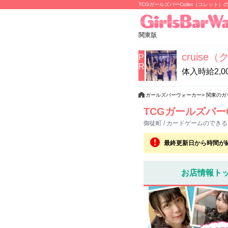
TCGガールズバーCollet（コレット）
関東版
cruise
P
R
体入時給2,0
ガールズバーウォーカー
関東のガ
TCGガールズバーC
御徒町 / カードゲームのでき
最終更新日から時間が
お店情報ト