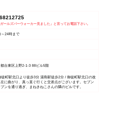
68212725
ガールズバーウォーカー見ました」と言ってお電話下さい。
時～24時まで
田
都台東区上野2-1-3 88ビル5階
御徒町駅北口より徒歩3分 湯島駅徒歩2分 / 御徒町駅北口の改
を左に曲がり、真っ直ぐ行くと交差点がございます。セブン
レブンを通り過ぎ、まねきねこさんの隣のビルです。