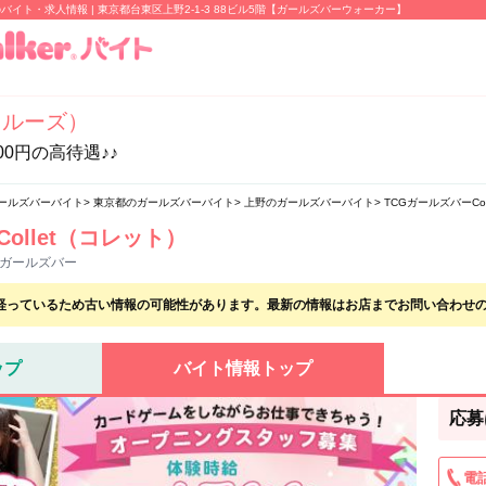
のバイト・求人情報 | 東京都台東区上野2-1-3 88ビル5階【ガールズバーウォーカー】
（クルーズ）
00円の高待遇♪♪
ールズバーバイト
東京都のガールズバーバイト
上野のガールズバーバイト
TCGガールズバーCo
ollet（コレット）
るガールズバー
経っているため古い情報の可能性があります。最新の情報はお店までお問い合わせ
ップ
バイト情報トップ
応募
電