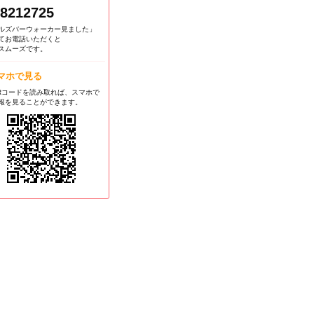
8212725
ルズバーウォーカー見ました」
てお電話いただくと
スムーズです。
マホで見る
Rコードを読み取れば、スマホで
報を見ることができます。