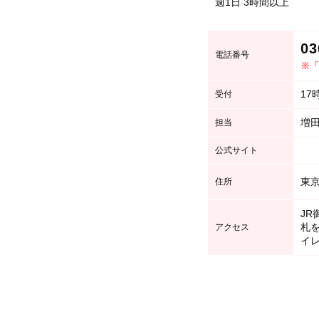
週1日 3時間以上
03
電話番号
※「
17
受付
増
担当
公式サイト
東京
住所
JR
札
アクセス
イ