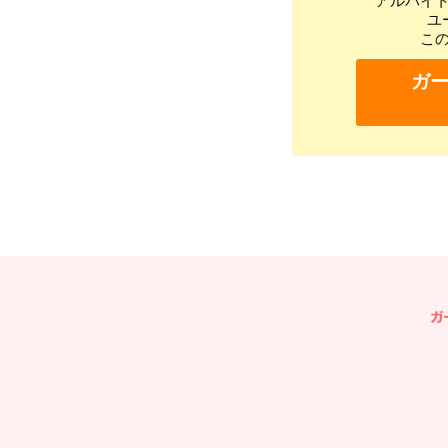
アルバイ
ユ
こ
ガ