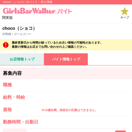
choco（ショコ）のバイト・求人情報
関東版
キープ
choco（ショコ）
伊勢崎 / ガールズバー
最終更新日から時間が経っているため古い情報の可能性があります。
最新の情報はお店までお問い合わせの上ご確認ください。
お店情報トップ
バイト情報トップ
募集内容
職種
給料・時給
資格
※18歳未満、高校生の応募はできません。
勤務時間・出勤日