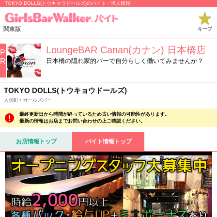
TOKYO DOLLS(トウキョウドールズ)のバイト・求人情報
関東版
キープ
LoungeBAR Canan(カナン) 日本橋店
P
R
日本橋の隠れ家的バーで自分らしく働いてみませんか？
TOKYO DOLLS(トウキョウドールズ)
人形町 / ガールズバー
最終更新日から時間が経っているため古い情報の可能性があります。
最新の情報はお店までお問い合わせの上ご確認ください。
お店情報トップ
バイト情報トップ