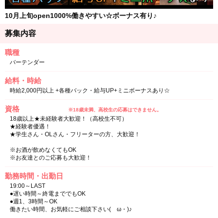
10月上旬open1000%働きやすい☆ボーナス有り♪
募集内容
職種
バーテンダー
給料・時給
時給2,000円以上 +各種バック・給与UP+ミニボーナスあり☆
資格
※18歳未満、高校生の応募はできません。
18歳以上★未経験者大歓迎！（高校生不可）
★経験者優遇！
★学生さん・OLさん・フリーターの方、大歓迎！
※お酒が飲めなくてもOK
※お友達とのご応募も大歓迎！
勤務時間・出勤日
19:00～LAST
●遅い時間～終電まででもOK
●週1、3時間～OK
働きたい時間、お気軽にご相談下さい(ゝω・)♪