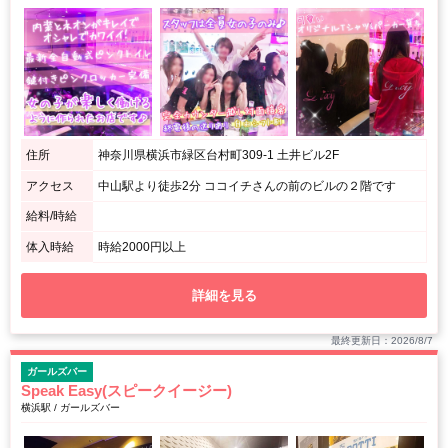
住所
神奈川県横浜市緑区台村町309-1 土井ビル2F
アクセス
中山駅より徒歩2分 ココイチさんの前のビルの２階です
給料/時給
体入時給
時給2000円以上
詳細を見る
最終更新日：2026/8/7
ガールズバー
Speak Easy(スピークイージー)
横浜駅 / ガールズバー