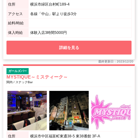
住所
横浜市緑区台村町189-4
アクセス
各線「中山」駅より徒歩3分
給料/時給
体入時給
体験入店3時間5000円
詳細を見る
最終更新日：2023/12/20
ガールズバー
MYSTIQUE～ミスティーク～
関内 / スナックBar
住所
横浜市中区福富町東通38-5 東38番館 3F-A