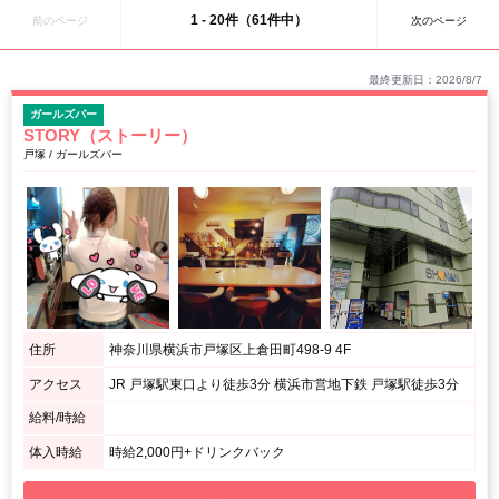
るエリアと言われています。
1 - 20件（61件中）
前のページ
次のページ
■中山…JR東日本の横浜線の快速停車駅の中山！「ららぽーと横浜」の最寄り駅
である鴨居駅はすぐ隣の為、気軽に行くことができます！アットホームな雰囲気
のお店が多く、賑やかな歓楽街とは違い静かな雰囲気の街の落ち着いた環境で働
最終更新日：2026/8/7
くことができます！
ガールズバー
STORY（ストーリー）
戸塚 / ガールズバー
住所
神奈川県横浜市戸塚区上倉田町498-9 4F
アクセス
JR 戸塚駅東口より徒歩3分 横浜市営地下鉄 戸塚駅徒歩3分
給料/時給
体入時給
時給2,000円+ドリンクバック