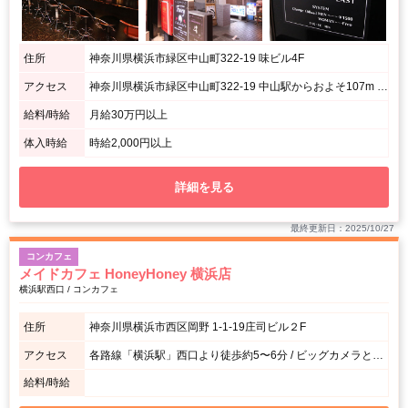
住所
神奈川県横浜市緑区中山町322-19 味ビル4F
アクセス
神奈川県横浜市緑区中山町322-19 中山駅からおよそ107m 中山駅前！徒歩1分!!
給料/時給
月給30万円以上
体入時給
時給2,000円以上
詳細を見る
最終更新日：2025/10/27
コンカフェ
メイドカフェ HoneyHoney 横浜店
横浜駅西口 / コンカフェ
住所
神奈川県横浜市西区岡野 1-1-19庄司ビル２F
アクセス
各路線「横浜駅」西口より徒歩約5〜6分 / ビッグカメラとOSドラッグの間の通りを道なりに進み「ローソン」のあるビルの2階が店舗。
給料/時給