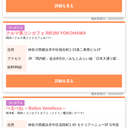
詳細を見る
最終更新日：2025/10/27
コンカフェ
クルマ系コンカフェ RB160 YOKOHAMA
関内 / クルマ系メイドカフェ＆バー
住所
神奈川県横浜市中区相生町1-15第二東商ビル1F
アクセス
JR「関内駅」徒歩約5分／みなとみらい線「日本大通り駅」徒歩約2〜3分
給料/時給
詳細を見る
最終更新日：2025/10/27
コンカフェ
べるべね ～Bellus Veneficus～
桜木町・関内 / コンセプトカフェ（メイド／魔法使いテーマ）
住所
神奈川県横浜市中区花咲町1-45 モナコアベニュー5F G号室