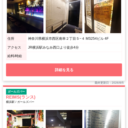
住所
神奈川県横浜市西区南幸２丁目５−４ MS254ビル 4F
アクセス
JR横浜駅みなみ西口より徒歩4分
給料/時給
詳細を見る
最終更新日：2026/8/5
ガールズバー
REIMS(ランス)
横浜駅 / ガールズバー