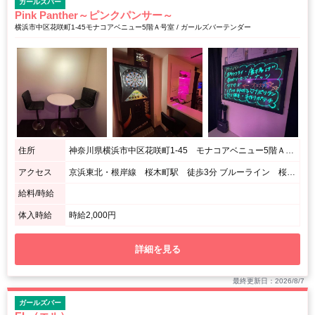
ガールズバー
Pink Panther～ピンクパンサー～
横浜市中区花咲町1-45モナコアベニュー5階Ａ号室 / ガールズバーテンダー
住所
神奈川県横浜市中区花咲町1-45 モナコアベニュー5階Ａ号室
アクセス
京浜東北・根岸線 桜木町駅 徒歩3分 ブルーライン 桜木町駅 徒歩3分 根岸線 関内駅 徒歩8分
給料/時給
体入時給
時給2,000円
詳細を見る
最終更新日：2026/8/7
ガールズバー