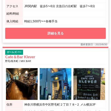
アクセス
JR関内駅 徒歩5〜6分 京急日の出町駅 徒歩7〜8分
給料/時給
体入時給
時給1,500円〜+各種手当
詳細を見る
最終更新日：2023/8/30
ガールズバー
Cafe＆Bar Klever
野毛/桜木町 / MIX BAR
住所
神奈川県横浜市中区野毛町２丁目７８−２ メル横浜3F