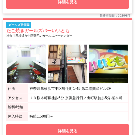
詳細を見る
最終更新日：2026/8/7
ガールズ居酒屋
たこ焼きガールズバーいいとも
神奈川県横浜市中区野毛 / ガールズバーテンダー
住所
神奈川県横浜市中区野毛町1-45 第二港興産ビル2F
アクセス
ＪＲ桜木町駅徒歩5分 京浜急行日ノ出町駅徒歩5分 桜木町駅から175m
給料/時給
体入時給
時給1,500円～
詳細を見る