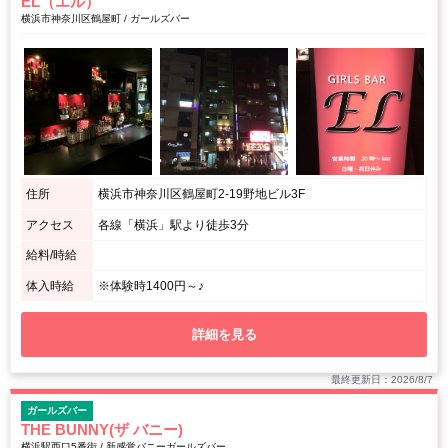
EL（エル）
横浜市神奈川区鶴屋町 / ガールズバー
住所
横浜市神奈川区鶴屋町2-19野地ビル3F
アクセス
各線「横浜」駅より徒歩3分
給料/時給
体入時給
※体験時1400円～♪
詳細を見る
最終更新日：2026/8/7
ガールズバー
THE BUNNY(ザ バニー)
横浜駅西口5番街 / 新感覚バニーガールズバー