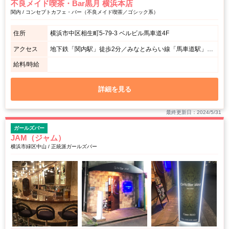
不良メイド喫茶・Bar黒月 横浜本店
関内 / コンセプトカフェ・バー（不良メイド喫茶／ゴシック系）
住所
横浜市中区相生町5-79-3 ベルビル馬車道4F
アクセス
地下鉄「関内駅」徒歩2分／みなとみらい線「馬車道駅」徒歩3分／JR「関内駅」徒歩7分／JR「桜木町駅」徒歩9分
給料/時給
詳細を見る
最終更新日：2024/5/31
ガールズバー
JAM（ジャム）
横浜市緑区中山 / 正統派ガールズバー