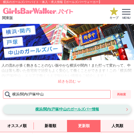
横浜のガールズバーバイト・体入・求人情報【ガールズバーウォーカー】
関東版
キープ
MENU
人の流れが多く飽きることのない賑やかな横浜や関内！また打って変わって、中
山は落ち着いた住宅街で治安もよく安心して働くことができます！この「横浜/関
内/戸塚/中山」エリアで働くうえで知りたい情報をご紹介します！
■横浜…駅の利用人数世界5位ととても栄えているエリアです。駅周辺にオフィス
や店舗が数多く立ち並び、また都心へのアクセスも簡単なため、ガールズバーの
横浜/関内/戸塚/中山
再検索
客層は横浜で働いている人だけでなく、様々なエリアからサラリーマンや大学生
がやってきます。沿線沿いには多くの大学や専門学校があるため、学生が多く働
くエリアでもあります！
横浜/関内/戸塚/中山のガールズバー情報
■関内…「横浜都心」に指定されている関内は、駅の南口すぐそばに「横浜スタ
ジアム」があり、野球試合観戦の日には交通規制がかかるほど多くの人で賑わい
ます！また、横浜の中心である関内には幅広い範囲に多くのガールズバーがあり
オススメ順
新着順
更新順
人気順
客層は、近隣住民や働きに来ているサラリーマンの中でも比較的高めの傾向があ