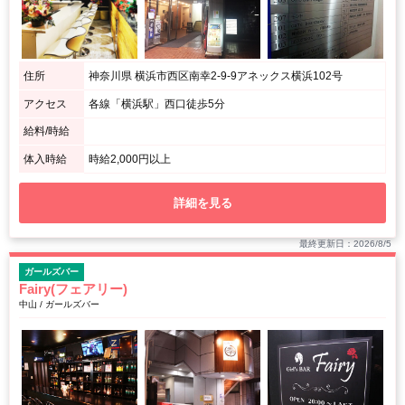
住所
神奈川県 横浜市西区南幸2-9-9アネックス横浜102号
アクセス
各線「横浜駅」西口徒歩5分
給料/時給
体入時給
時給2,000円以上
詳細を見る
最終更新日：2026/8/5
ガールズバー
Fairy(フェアリー)
中山 / ガールズバー