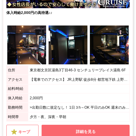
体入時給2,000円の高待遇♪♪
住所
東京都文京区湯島3丁目46-3 センチュリープレイス湯島 6F
アクセス
【電車でのアクセス】 JR上野駅 徒歩8分 都営地下鉄 上野御徒町駅/営団地下鉄 上野広小路駅 徒歩5分 JR御徒町駅 徒歩５分 東京メトロ千代田線湯島駅 2番出口徒歩30秒 【徒歩でのアクセス】 上野方面（仲町通り）から春日通り沿いをまっすぐきます。 すしざんまい湯島店が右側に見えますのでそちらのビルの６Fになります。 入り口はすしざんまいの角を右に入っていきます。
給料/時給
体入時給
2,000円
勤務時間
>出勤日数に規定なし！ 1日３h～OK 平日のみOK 週末のみOK
時間帯
夕方・夜、深夜・早朝
詳細を見る
キープ