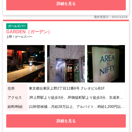
詳細を見る
最終更新日：2021/12/16
ガールズバー
GARDEN（ガーデン）
上野 / ガールズバー
住所
東京都台東区上野2丁目12番6号 クレオビルB1F
アクセス
JR上野駅より徒歩3分、JR御徒町駅より徒歩3分、京成本線京成上野駅より徒歩1分 中町通り
給料/時給
(1)幹部候補…月給28万以上、アルバイト…時給1,200円以上 (2)日給7,000円
詳細を見る