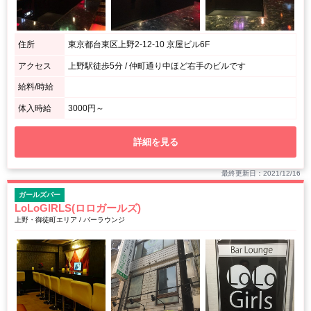
住所
東京都台東区上野2-12-10 京屋ビル6F
アクセス
上野駅徒歩5分 / 仲町通り中ほど右手のビルです
給料/時給
体入時給
3000円～
詳細を見る
最終更新日：2021/12/16
ガールズバー
LoLoGIRLS(ロロガールズ)
上野・御徒町エリア / バーラウンジ