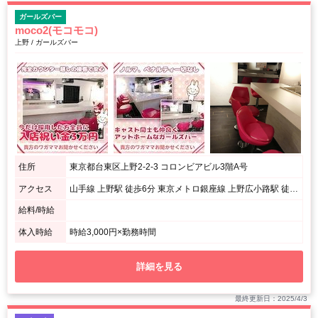
ガールズバー
moco2(モコモコ)
上野 / ガールズバー
住所
東京都台東区上野2-2-3 コロンビアビル3階A号
アクセス
山手線 上野駅 徒歩6分 東京メトロ銀座線 上野広小路駅 徒歩2分 東京メトロ千代田線 湯島駅 徒歩2分
給料/時給
体入時給
時給3,000円×勤務時間
詳細を見る
最終更新日：2025/4/3