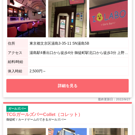
住所
東京都文京区湯島3-35-11 SN湯島5B
アクセス
湯島駅4番出口から徒歩4分 御徒町駅北口から徒歩3分 上野駅中央改札から徒歩8分 / ドン・キホーテ上野店の横近く。ファミリーマートが入っているビル5Fになります。
給料/時給
体入時給
2,500円～
詳細を見る
最終更新日：2022/9/27
ガールズバー
TCGガールズバーCollet（コレット）
御徒町 / カードゲームのできるガールズバー