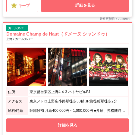
詳細を見る
キープ
最終更新日：2026/8/8
ガールズバー
Domaine Champ de Haut（ドメーヌ シャンドゥ）
上野 / ガールズバー
住所
東京都台東区上野4-4-3 ハトヤビルB1
アクセス
東京メトロ上野広小路駅徒歩30秒 JR御徒町駅徒歩2分
給料/時給
幹部候補 月給400,000円～1,000,000円 ■昇給、昇格随時！ ■日払いOK！ ※月給100万円以上も可能！ ホール(社員) 月給300,000円～500,000円 ■昇給、昇格随時！
詳細を見る