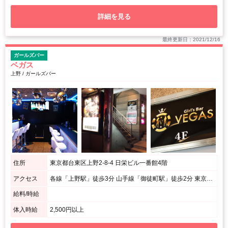
詳細を見る
最終更新日：2021/12/16
ガールズバー
ベガス
上野 / ガールズバー
住所
東京都台東区上野2-8-4 日栄ビル一番館4階
アクセス
各線「上野駅」徒歩3分 山手線「御徒町駅」徒歩2分 東京メトロ銀座線「上野広小路駅」徒歩2分
給料/時給
体入時給
2,500円以上