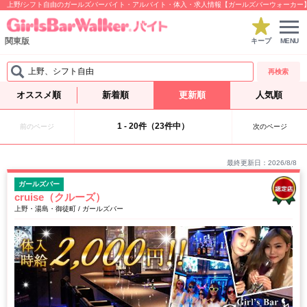
上野/シフト自由のガールズバーバイト・アルバイト・体入・求人情報【ガールズバーウォーカー
関東版
キープ
MENU
上野、シフト自由
再検索
オススメ順
新着順
更新順
人気順
1 - 20件（23件中）
前のページ
次のページ
最終更新日：2026/8/8
ガールズバー
cruise（クルーズ）
上野・湯島・御徒町 / ガールズバー