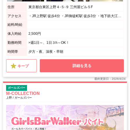
住所
東京都台東区上野４‐５‐９ 三州屋ビル５F
アクセス
・JR上野駅 徒歩4分 ・JR御徒町駅 徒歩3分 ・地下鉄大江戸線、銀座線 上野御徒町駅 徒歩1分 ・地下鉄日比谷線 仲御徒町駅 徒歩3分
給料/時給
体入時給
2,500円
勤務時間
>週1日～、1日３h～OK！
時間帯
夕方・夜、深夜・早朝
詳細を見る
キープ
最終更新日：2026/4/24
ガールズバー
M-COLLECTION
上野 / ガールズバー