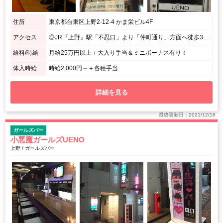
住所
東京都台東区上野2-12-4 かま栄ビル4F
アクセス
◎JR『上野』駅「不忍口」より「仲町通り」方面へ徒歩3分 ◎JR『御徒町』駅「北口」より「仲町通り」方面へ徒歩5分 ◎京成線『京成上野』駅「池の端口」より「仲町通り」方面へ徒歩2分 ◎東京メトロ銀座線『上野広小路』駅「A3出口」より「仲町通り」方面へ徒歩2分 ◎東京メトロ大江戸線『上野御徒町』駅「A3出口」より「仲町通り」方面へ徒歩2分 ◎東京メトロ日比谷線『仲御徒町』駅「A3出口」より「仲町通り」方面へ徒歩2分 ◎東京メトロ千代田線『湯島』駅「出口2」より「仲町通り」方面へ徒歩4分 ※中央通りから「仲町通り」に入ってすぐ『磯丸水産』の2つ隣のビル（かま栄ビル）の4Fです♪
給料/時給
月給25万円以上＋大入り手当＆ミニボーナス有り！
体入時給
時給2,000円～＋各種手当
詳細を見る
最終更新日：2021/12/16
ガールズバー
小悪魔ガールズUENO
上野 / ガールズバー