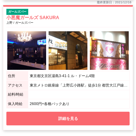
最終更新日：2021/12/16
ガールズバー
小悪魔ガールズ SAKURA
上野 / ガールズバー
住所
東京都文京区湯島3-41-1 ル・ドーム4階
アクセス
東京メトロ銀座線「上野広小路駅」徒歩1分 都営大江戸線「上野御徒町駅」徒歩1分 山手線「上野駅」徒歩8分
給料/時給
体入時給
2600円+各種バックあり
詳細を見る