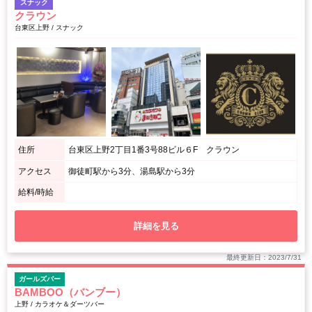
スナック
クラウン
台東区上野 / スナック
住所
台東区上野2丁目1番3号88ビル６F クラウン
アクセス
御徒町駅から3分、湯島駅から3分
給料/時給
詳細を見る
最終更新日：2023/7/31
ガールズバー
BAMBOO（バンブー）
上野 / カラオケ＆ダーツバー