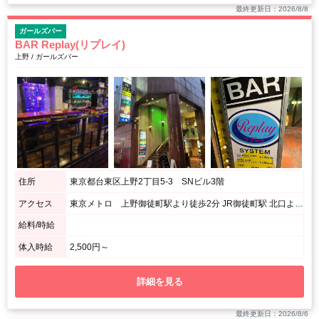
最終更新日：2026/8/8
ガールズバー
BAR Replay(リプレイ)
上野 / ガールズバー
住所
東京都台東区上野2丁目5-3 SNビル3階
アクセス
東京メトロ 上野御徒町駅より徒歩2分 JR御徒町駅 北口より徒歩4分 JR上野駅 不忍口より徒歩7分
給料/時給
体入時給
2,500円～
詳細を見る
最終更新日：2026/8/6