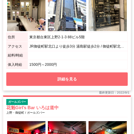
住所
東京都台東区上野2-1-3 88ビル5階
アクセス
JR御徒町駅北口より徒歩3分 湯島駅徒歩2分 / 御徒町駅北口の改札を左に曲がり、真っ直ぐ行くと交差点がございます。セブンイレブンを通り過ぎ、まねきねこさんの隣のビルです。
給料/時給
体入時給
1500円～2000円
詳細を見る
最終更新日：2022/9/1
ガールズバー
花魁Girl’s Bar いろは道中
上野・御徒町 / ガールズバー