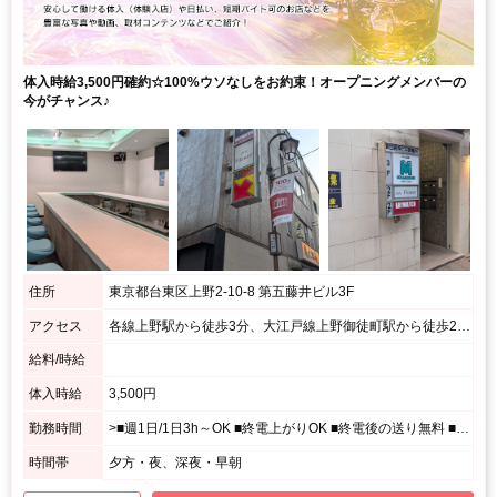
体入時給3,500円確約☆100%ウソなしをお約束！オープニングメンバーの
今がチャンス♪
住所
東京都台東区上野2-10-8 第五藤井ビル3F
アクセス
各線上野駅から徒歩3分、大江戸線上野御徒町駅から徒歩2分、千代田線湯島駅から徒歩2分 / ローソンを背にして右斜め前方のビル
給料/時給
体入時給
3,500円
勤務時間
>■週1日/1日3h～OK ■終電上がりOK ■終電後の送り無料 ■かけもちOK ★☆★ 働き方はアナタにお任せ ★☆★ シフトはあなたの希望を最大限考慮！ プライベートとの両立もしやすい！ 完全フリーシフト制で働きたいときに好きなだけ働けます♪ また、学校や仕事が終わったらその足でスグに働けます！ 「何処かで時間を潰さないと…」なんてことはしなくて大丈夫♪ 時間を無駄にせず効率的に働けちゃいます☆ 「もう少し働いて帰りたい…けど終電が心配」 という女の子には、無料の送り制度があります★
時間帯
夕方・夜、深夜・早朝