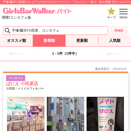
平塚/藤沢/小田原/コンカフェのガールズバーバイト・アルバイト・体入・求人情報【ガールズバ
関東/コンカフェ版
キープ
MENU
平塚/藤沢/小田原、コンカフェ
再検索
オススメ順
新着順
更新順
人気順
1 - 1件（1件中）
前のページ
次のページ
最終更新日：2024/12/4
コンカフェ
ぱにえ 小田原店
小田原 / メイドカフェ＆バー