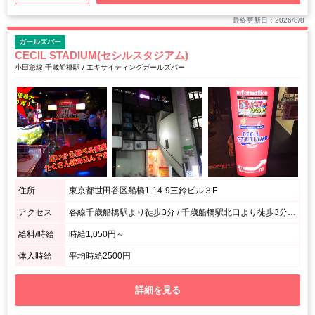
最終更新日：2026/8/8
ガールズバー
CECIL STADIUM(セシルスタジアム)
小田急線 千歳船橋駅 / エキサイティングガールズバー
住所
東京都世田谷区船橋1-14-9三鈴ビル３F
アクセス
各線千歳船橋駅より徒歩3分 / 千歳船橋駅北口より徒歩3分です
給料/時給
時給1,050円～
体入時給
平均時給2500円
詳細を見る