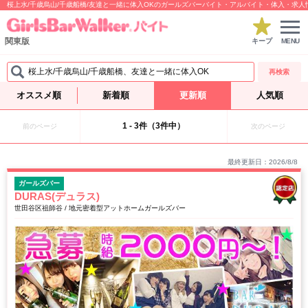
桜上水/千歳烏山/千歳船橋/友達と一緒に体入OKのガールズバーバイト・アルバイト・体入・求
関東版
キープ
MENU
桜上水/千歳烏山/千歳船橋、友達と一緒に体入OK
再検索
オススメ順
新着順
更新順
人気順
1 - 3件（3件中）
前のページ
次のページ
最終更新日：2026/8/8
ガールズバー
DURAS(デュラス)
世田谷区祖師谷 / 地元密着型アットホームガールズバー