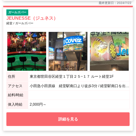
最終更新日：2024/7/22
ガールズバー
JEUNESSE（ジュネス）
経堂 / ガールズバー
住所
東京都世田谷区経堂１丁目２５−１７ ルート経堂1F
アクセス
小田急小田原線 経堂駅南口より徒歩3分 / 経堂駅南口を出て右方向、農大通りを真っすぐ進むと3分ほどで右手側に見えてきます。 左手側に緑色の看板がある文房具・タバコ屋「木原文具店」の向かいになります。
給料/時給
体入時給
2,000円～
詳細を見る