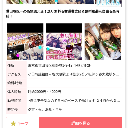
世田谷区一の高額還元店！送り無料＆交通費支給＆髪型服装も自由＆高時
給！
住所
東京都世田谷区祖師谷1-9-12 小林ビル2F
アクセス
小田急線祖師ヶ谷大蔵駅より徒歩2分／祖師ヶ谷大蔵駅を出て右方向へ、祖師谷商店街のセブンイレブンを右に曲がるとすぐお店があります。
給料/時給
体入時給
時給2000円～4000円
勤務時間
>自己申告制なので自分のペースで働けます ２４時から３時まで ２０時から終電まで ２２時から２時までetc... 「テスト期間考慮」「長期休暇のみ働く」「がっつり週6働きたい」など 一緒に最適な働き方を考えます。どんな働き方でもご相談ください。
時間帯
夕方・夜、深夜・早朝
詳細を見る
キープ