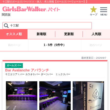
十三駅のガールズバーバイト・体入・求人情報【ガールズバーウォーカー】】
関西版
キープ
MENU
十三駅
オススメ順
新着順
更新順
人気順
1 - 5件（5件中）
前のページ
次のページ
最終更新日：2026/8/7
ガールズバー
Bar Avalanche アバランチ
十三エリア / バー カラオケバー ダーツバー ミックスバー