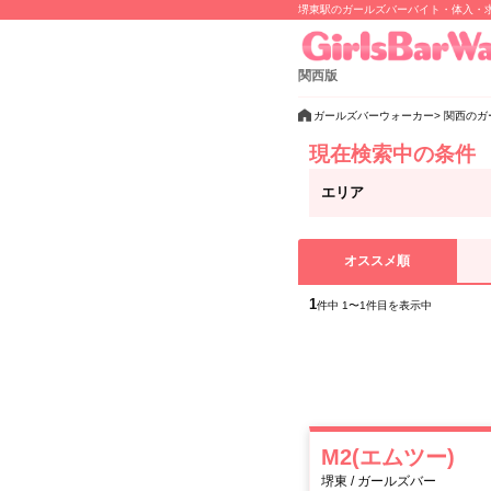
堺東駅のガールズバーバイト・体入・
関西版
ガールズバーウォーカー
関西のガ
現在検索中の条件
エリア
オススメ順
1
件中 1〜1件目を表示中
M2(エムツー)
堺東 / ガールズバー