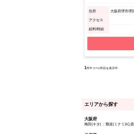
住所
大阪府堺市堺区中
アクセス
給料/時給
1
件中 1〜1件目を表示中
エリアから探す
大阪府
梅田(キタ)
難波(ミナミ)/心