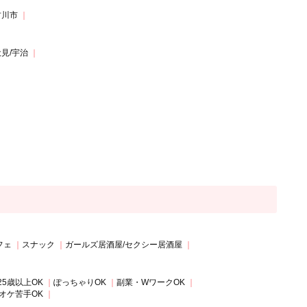
古川市
伏見/宇治
フェ
スナック
ガールズ居酒屋/セクシー居酒屋
25歳以上OK
ぽっちゃりOK
副業・WワークOK
オケ苦手OK