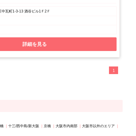
瓦町1-3-13 酒谷ビル1Ｆ2Ｆ
詳細を見る
1
斎橋
十三/西中島/新大阪
京橋
大阪市内南部
大阪市以外のエリア