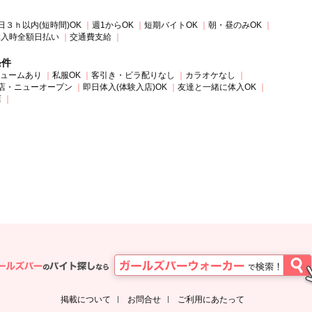
日３ｈ以内(短時間)OK
週1からOK
短期バイトOK
朝・昼のみOK
体入時全額日払い
交通費支給
条件
ュームあり
私服OK
客引き・ビラ配りなし
カラオケなし
店・ニューオープン
即日体入(体験入店)OK
友達と一緒に体入OK
店
掲載について
お問合せ
ご利用にあたって