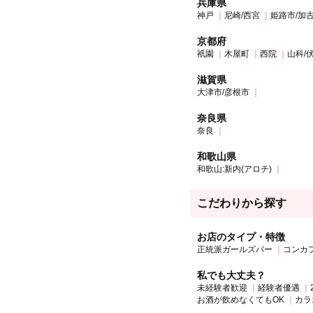
兵庫県
神戸
尼崎/西宮
姫路市/加
京都府
祇園
木屋町
西院
山科/
滋賀県
大津市/彦根市
奈良県
奈良
和歌山県
和歌山:新内(アロチ)
こだわりから探す
お店のタイプ・特徴
正統派ガールズバー
コンカ
私でも大丈夫？
未経験者歓迎
経験者優遇
お酒が飲めなくてもOK
カラ