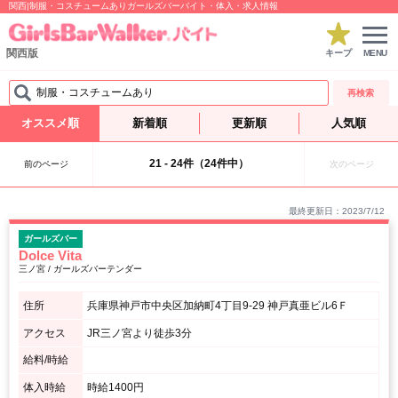
関西|制服・コスチュームありガールズバーバイト・体入・求人情報
関西版
キープ
MENU
制服・コスチュームあり
再検索
オススメ順
新着順
更新順
人気順
21 - 24件（24件中）
前のページ
次のページ
最終更新日：2023/7/12
ガールズバー
Dolce Vita
三ノ宮 / ガールズバーテンダー
住所
兵庫県神戸市中央区加納町4丁目9-29 神戸真亜ビル6Ｆ
アクセス
JR三ノ宮より徒歩3分
給料/時給
体入時給
時給1400円