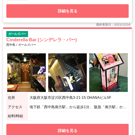
詳細を見る
最終更新日：2021/12/16
ガールズバー
Cinderella Bar (シンデレラ・バー)
西中島 / ガールズバー
住所
大阪府大阪市淀川区西中島3-21-15 OHANAビル5F
アクセス
地下鉄「西中島南方駅」から徒歩1分、 阪急「南方駅」から徒歩3分、 JR・地下鉄「新大阪駅」から徒歩8分
給料/時給
詳細を見る