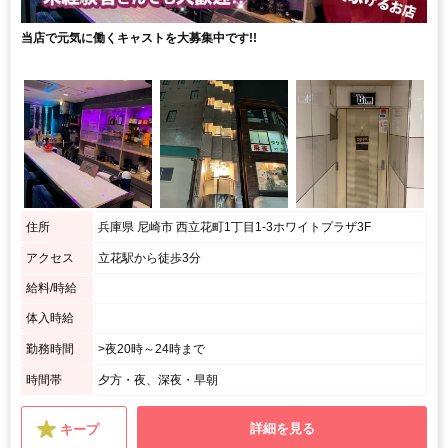
当店で元気に働くキャストを大募集中です!!
住所
兵庫県 尼崎市 西立花町1丁目1-3ホワイトプラザ3F
アクセス
立花駅から徒歩3分
給料/時給
体入時給
勤務時間
>夜20時～24時まで
時間帯
夕方・夜、深夜・早朝
詳細を見る
キープ