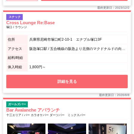
最終更新日：2023/12/2
スナック
Cross Lounge Re:Base
塚口 / ラウンジ
住所
兵庫県尼崎市塚口町2-10-1 エナブル塚口3F
アクセス
阪急塚口駅 / 五合橋線の阪急より北側のマクドナルドの向かいのビル
給料/時給
体入時給
1,800円～
詳細を見る
最終更新日：2026/8/8
ガールズバー
Bar Avalanche アバランチ
十三エリア / バー カラオケバー ダーツバー ミックスバー