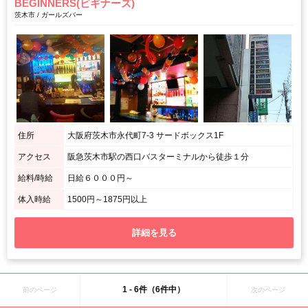
BEGINNERS(ビギナーズ)
茨木市 / ガールズバー
住所
大阪府茨木市永代町7-3 サードボックス1F
アクセス
阪急茨木市駅の西口バスターミナルから徒歩１分
給料/時給
日給６０００円～
体入時給
1500円～1875円以上
詳細を見る
1 - 6件（6件中）
前のページ
次のページ