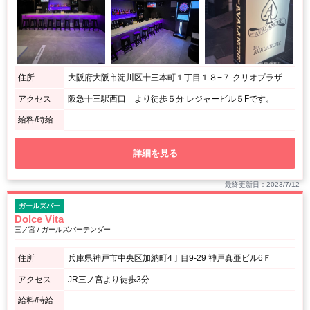
住所
大阪府大阪市淀川区十三本町１丁目１８−７ クリオプラザ十三Part2 ５F
アクセス
阪急十三駅西口 より徒歩５分 レジャービル５Fです。
給料/時給
詳細を見る
最終更新日：2023/7/12
ガールズバー
Dolce Vita
三ノ宮 / ガールズバーテンダー
住所
兵庫県神戸市中央区加納町4丁目9-29 神戸真亜ビル6Ｆ
アクセス
JR三ノ宮より徒歩3分
給料/時給