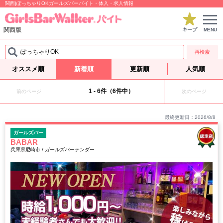
関西|ぽっちゃりOKガールズバーバイト・体入・求人情報
関西版
キープ
MENU
ぽっちゃりOK
再検索
オススメ順
新着順
更新順
人気順
1 - 6件（6件中）
前のページ
次のページ
最終更新日：2026/8/8
ガールズバー
BABAR
兵庫県尼崎市 / ガールズバーテンダー