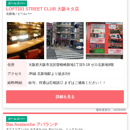
ガールズバー
LOFT101 STREET CLUB 大阪キタ店
北新地 / ビールバー
住所
大阪府大阪市北区曽根崎新地1丁目5-18 ゼロ北新地9階
アクセス
JR線 北新地駅より徒歩3分
給料/時給
給与、待遇は応相談◎ まずはご連絡ください！！
詳細を見る
最終更新日：2026/8/6
ガールズバー
Bar Avalanche アバランチ
十三エリア / バー カラオケバー ダーツバー ミックスバー