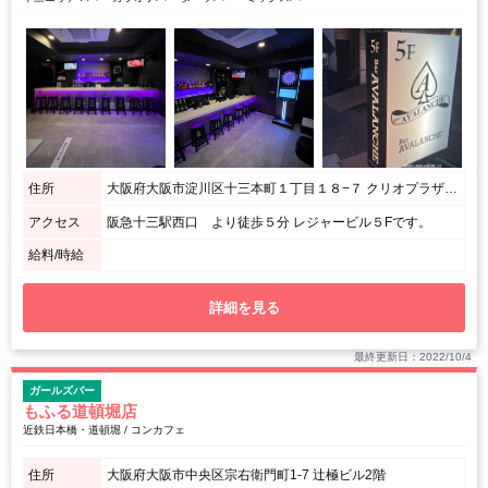
住所
大阪府大阪市淀川区十三本町１丁目１８−７ クリオプラザ十三Part2 ５F
アクセス
阪急十三駅西口 より徒歩５分 レジャービル５Fです。
給料/時給
詳細を見る
最終更新日：2022/10/4
ガールズバー
もふる道頓堀店
近鉄日本橋・道頓堀 / コンカフェ
住所
大阪府大阪市中央区宗右衛門町1-7 辻極ビル2階