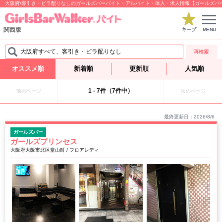
大阪府/客引き・ビラ配りなしのガールズバーバイト・アルバイト・体入・求人情報【ガールズバ
関西版
キープ
MENU
大阪府すべて、客引き・ビラ配りなし
再検索
オススメ順
新着順
更新順
人気順
1 - 7件（7件中）
前のページ
次のページ
最終更新日：2026/8/6
ガールズバー
ガールズプリンセス
大阪府大阪市北区堂山町 / フロアレディ