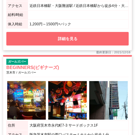
アクセス
近鉄日本橋駅・大阪難波駅 / 近鉄日本橋駅から徒歩4分・大阪難波駅から徒歩11分
給料/時給
体入時給
1,200円～1500円+バック
詳細を見る
最終更新日：2021/12/16
ガールズバー
BEGINNERS(ビギナーズ)
茨木市 / ガールズバー
住所
大阪府茨木市永代町7-3 サードボックス1F
アクセス
阪急茨木市駅の西口バスターミナルから徒歩１分