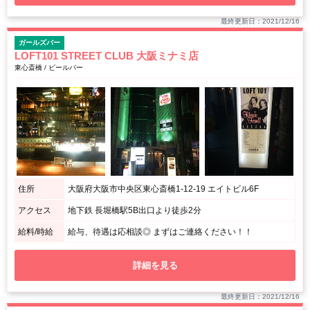
最終更新日：2021/12/16
ガールズバー
LOFT101 STREET CLUB 大阪ミナミ店
東心斎橋 / ビールバー
住所
大阪府大阪市中央区東心斎橋1-12-19 エイトビル6F
アクセス
地下鉄 長堀橋駅5B出口より徒歩2分
給料/時給
給与、待遇は応相談◎ まずはご連絡ください！！
詳細を見る
最終更新日：2021/12/16