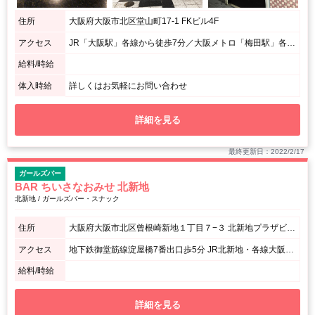
住所
大阪府大阪市北区堂山町17-1 FKビル4F
アクセス
JR「大阪駅」各線から徒歩7分／大阪メトロ「梅田駅」各線から徒歩7分／阪急「梅田駅」各線から徒歩7分 / 梅田駅からおよそ437m
給料/時給
体入時給
詳しくはお気軽にお問い合わせ
詳細を見る
最終更新日：2022/2/17
ガールズバー
BAR ちいさなおみせ 北新地
北新地 / ガールズバー・スナック
住所
大阪府大阪市北区曾根崎新地１丁目７−３ 北新地プラザビル11階(最上階)
アクセス
地下鉄御堂筋線淀屋橋7番出口歩5分 JR北新地・各線大阪梅田よりそねちか梅田新道(御堂筋)出口より徒歩2分 本通東側ネオンすぐそば、赤看板スナックビルの最上階です。
給料/時給
詳細を見る