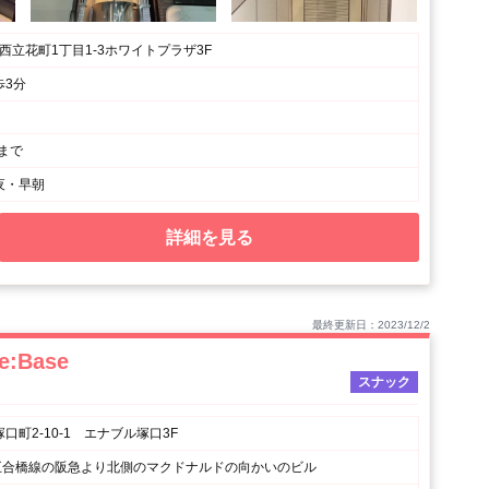
 西立花町1丁目1-3ホワイトプラザ3F
歩3分
時まで
夜・早朝
詳細を見る
最終更新日：2023/12/2
e:Base
スナック
口町2-10-1 エナブル塚口3F
 五合橋線の阪急より北側のマクドナルドの向かいのビル