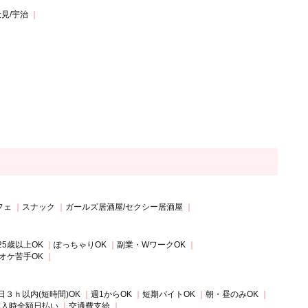
伏見/宇治
フェ
スナック
ガールズ居酒屋/セクシー居酒屋
25歳以上OK
ぽっちゃりOK
副業・WワークOK
オケ苦手OK
日３ｈ以内(短時間)OK
週1からOK
短期バイトOK
朝・昼のみOK
体入時全額日払い
交通費支給