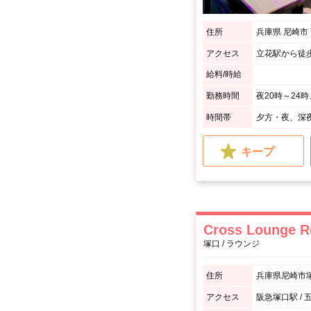
住所
兵庫県 尼崎市
アクセス
立花駅から徒
給料/時給
勤務時間
夜20時～24
時間帯
夕方・夜、深
キープ
Cross Lounge R
塚口 / ラウンジ
住所
兵庫県尼崎市塚
アクセス
阪急塚口駅 /