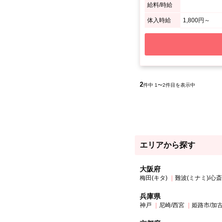
給料/時給
体入時給
1,800円～
2
件中 1〜2件目を表示中
エリアから探す
大阪府
梅田(キタ)
難波(ミナミ)/心
兵庫県
神戸
尼崎/西宮
姫路市/加