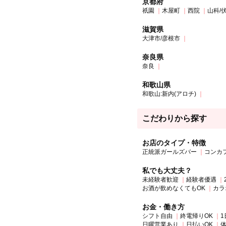
京都府
祇園
木屋町
西院
山科/
滋賀県
大津市/彦根市
奈良県
奈良
和歌山県
和歌山:新内(アロチ)
こだわりから探す
お店のタイプ・特徴
正統派ガールズバー
コンカ
私でも大丈夫？
未経験者歓迎
経験者優遇
お酒が飲めなくてもOK
カラ
お金・働き方
シフト自由
終電帰りOK
1
日曜営業あり
日払いOK