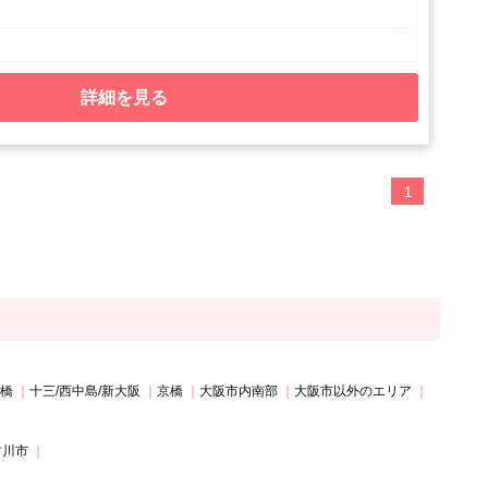
詳細を見る
1
斎橋
十三/西中島/新大阪
京橋
大阪市内南部
大阪市以外のエリア
古川市