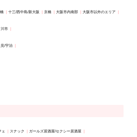
斎橋
十三/西中島/新大阪
京橋
大阪市内南部
大阪市以外のエリア
古川市
伏見/宇治
フェ
スナック
ガールズ居酒屋/セクシー居酒屋