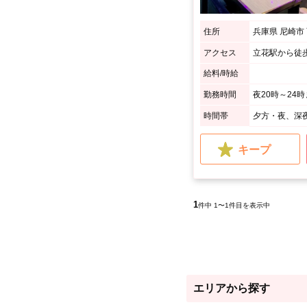
住所
兵庫県 尼崎市
アクセス
立花駅から徒
給料/時給
勤務時間
夜20時～24
時間帯
夕方・夜、深
キープ
1
件中 1〜1件目を表示中
エリアから探す