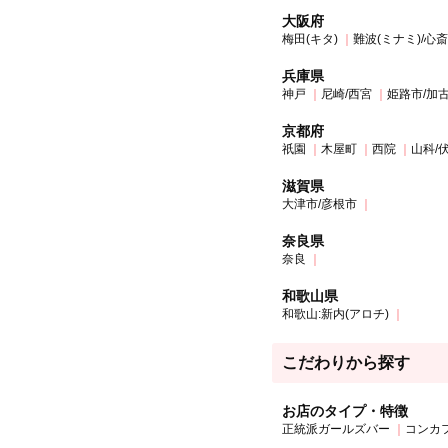
大阪府
梅田(キタ)
難波(ミナミ)/心
兵庫県
神戸
尼崎/西宮
姫路市/加
京都府
祇園
木屋町
西院
山科/
滋賀県
大津市/彦根市
奈良県
奈良
和歌山県
和歌山:新内(アロチ)
こだわりから探す
お店のタイプ・特徴
正統派ガールズバー
コンカ