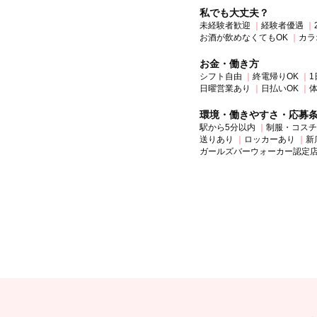
私でも大丈夫？
未経験者歓迎
経験者優遇
お酒が飲めなくてもOK
カラ
お金・働き方
シフト自由
終電帰りOK
1
日曜営業あり
日払いOK
環境・働きやすさ・応募
駅から5分以内
制服・コスチ
送りあり
ロッカーあり
新
ガールズバーウォーカー認定