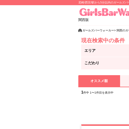
尼崎/西宮/駅から5分以内のガールズ
関西版
ガールズバーウォーカー
関西のガ
現在検索中の条件
エリア
こだわり
オススメ順
1
件中 1〜1件目を表示中