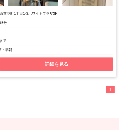
 西立花町1丁目1-3ホワイトプラザ3F
歩3分
時まで
夜・早朝
詳細を見る
1