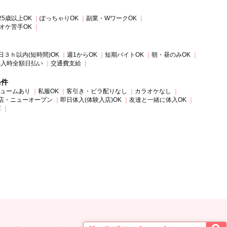
25歳以上OK
ぽっちゃりOK
副業・WワークOK
オケ苦手OK
日３ｈ以内(短時間)OK
週1からOK
短期バイトOK
朝・昼のみOK
体入時全額日払い
交通費支給
条件
ュームあり
私服OK
客引き・ビラ配りなし
カラオケなし
店・ニューオープン
即日体入(体験入店)OK
友達と一緒に体入OK
店