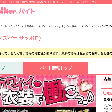
ロ)のバイト・求人情報 | 札幌市中央区南5条西3丁目 N･グランデビル1F【ガールズバーウォーカー】
ガールズバーバイト
北海道のガールズバーバイト
すすきの,札幌のガールズバーバイト
ONZE 
(オンズバー サッポロ)
経っているため古い情報の可能性があります。最新の情報はお店までお問い合わせ
ップ
バイト情報トップ
応募
電
080
「ガー
と言っ