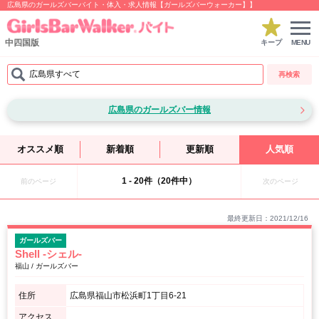
広島県のガールズバーバイト・体入・求人情報【ガールズバーウォーカー】】
中四国版
キープ
MENU
広島県すべて
再検索
広島県のガールズバー情報
オススメ順
新着順
更新順
人気順
1 - 20件（20件中）
前のページ
次のページ
最終更新日：2021/12/16
ガールズバー
Shell -シェル-
福山 / ガールズバー
住所
広島県福山市松浜町1丁目6-21
アクセス