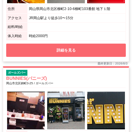
住所
岡山県岡山市北区柳町2-10-6柳町103番館 地下１階
アクセス
JR岡山駅より徒歩10〜15分
給料/時給
体入時給
時給2000円
詳細を見る
最終更新日：2026/8/3
ガールズバー
BUNNIES(バニーズ)
岡山市北区錦町3-25 / ガールズバー