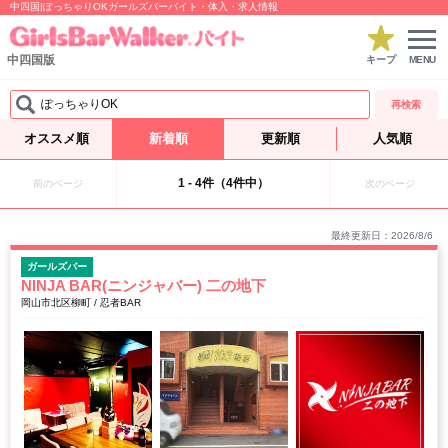
中四国|ぽっちゃりOKガールズバーバイト・体入・求人情報
中四国版
キープ
MENU
ぽっちゃりOK
再検索
オススメ順
新着順
更新順
人気順
1 - 4件（4件中）
前のページ
次のページ
最終更新日：2026/8/6
ガールズバー
NINJA BAR(ニンジャバー) 二の地下
岡山市北区柳町 / 忍者BAR