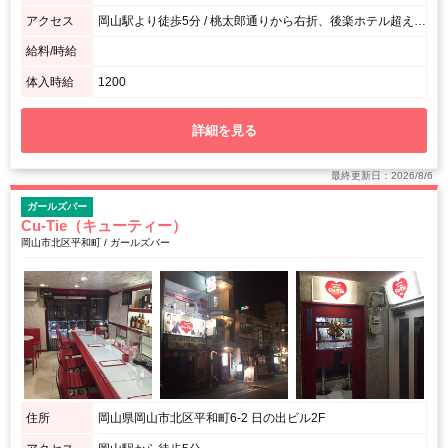
アクセス
岡山駅より徒歩5分 / 桃太郎通りから右折、後楽ホテル超えて右手すぐ！
給料/時給
体入時給
1200
詳細を見る
最終更新日：2026/8/6
ガールズバー
Cu-Tie（キューティー）
岡山市北区平和町 / ガールズバー
住所
岡山県岡山市北区平和町6-2 日の出ビル2F