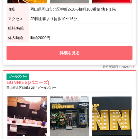
住所
岡山県岡山市北区柳町2-10-6柳町103番館 地下１階
アクセス
JR岡山駅より徒歩10〜15分
給料/時給
体入時給
時給2000円
詳細を見る
最終更新日：2026/8/7
ガールズバー
BUNNIES(バニーズ)
岡山市北区錦町3-25 / ガールズバー