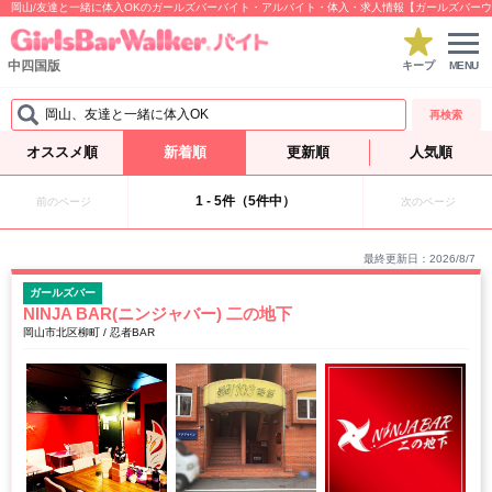
岡山/友達と一緒に体入OKのガールズバーバイト・アルバイト・体入・求人情報【ガールズバー
中四国版
キープ
MENU
岡山、友達と一緒に体入OK
再検索
オススメ順
新着順
更新順
人気順
1 - 5件（5件中）
前のページ
次のページ
最終更新日：2026/8/7
ガールズバー
NINJA BAR(ニンジャバー) 二の地下
岡山市北区柳町 / 忍者BAR