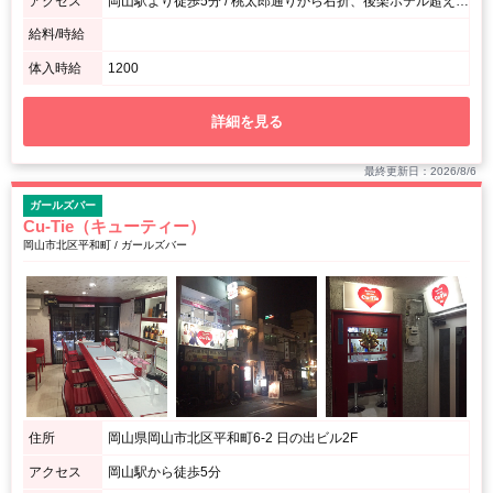
アクセス
岡山駅より徒歩5分 / 桃太郎通りから右折、後楽ホテル超えて右手すぐ！
給料/時給
体入時給
1200
詳細を見る
最終更新日：2026/8/6
ガールズバー
Cu-Tie（キューティー）
岡山市北区平和町 / ガールズバー
住所
岡山県岡山市北区平和町6-2 日の出ビル2F
アクセス
岡山駅から徒歩5分