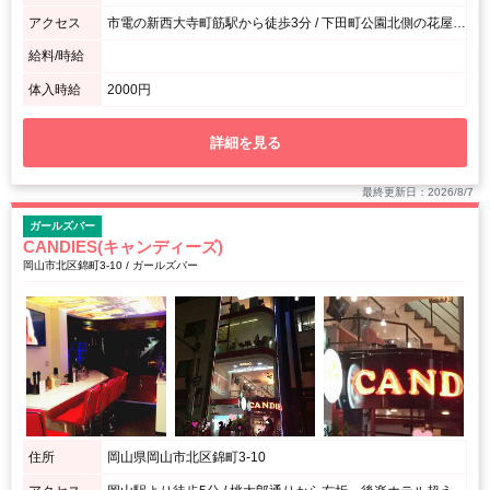
アクセス
市電の新西大寺町筋駅から徒歩3分 / 下田町公園北側の花屋さんの隣のビルの２Ｆ
給料/時給
体入時給
2000円
詳細を見る
最終更新日：2026/8/7
ガールズバー
CANDIES(キャンディーズ)
岡山市北区錦町3-10 / ガールズバー
住所
岡山県岡山市北区錦町3-10