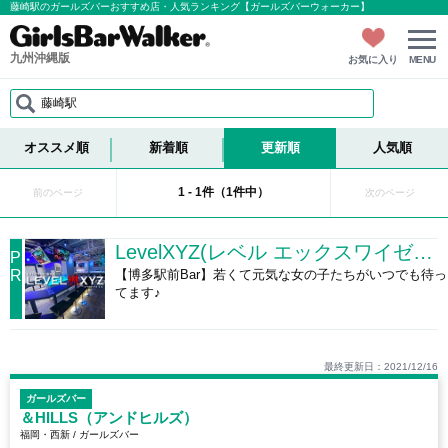
藤崎駅のガールズバーおすすめ店・人気ランキング【ガールズバーウォーカー】
九州沖縄版
お気に入り
MENU
藤崎駅
オススメ順
新着順
更新順
人気順
1 - 1件（1件中）
前のページ
次のページ
LevelXYZ(レベル エックスワイゼット)
P
R
【博多駅前Bar】若くて元気な女の子たちがいつでも待っ
てます♪
最終更新日：2021/12/16
ガールズバー
＆HILLS（アンドヒルズ）
福岡・西新 / ガールズバー