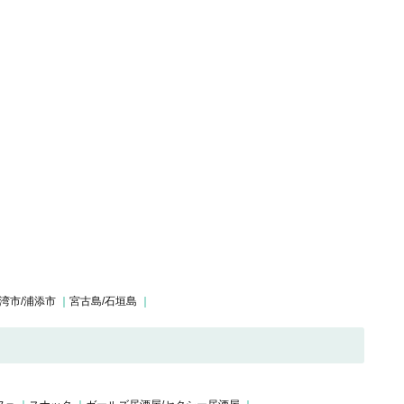
湾市/浦添市
宮古島/石垣島