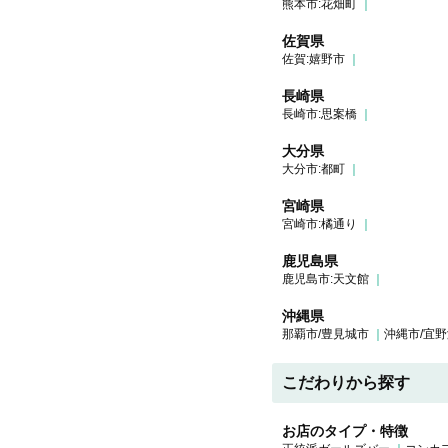
熊本市:花畑町
佐賀県
佐賀:嬉野市
長崎県
長崎市:思案橋
大分県
大分市:都町
宮崎県
宮崎市:橘通り
鹿児島県
鹿児島市:天文館
沖縄県
那覇市/豊見城市
沖縄市/宜野
こだわりから探す
お店のタイプ・特徴