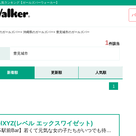
人気ランキング【ガールズバーウォーカー】
バ
のガールズバー
沖縄県のガールズバー
豊見城市のガールズバー
1
件該当
豊見城市
新着順
更新順
人気順
1
velXYZ(レベル エックスワイゼット)
【博多駅前Bar】若くて元気な女の子たちがいつでも待ってます♪