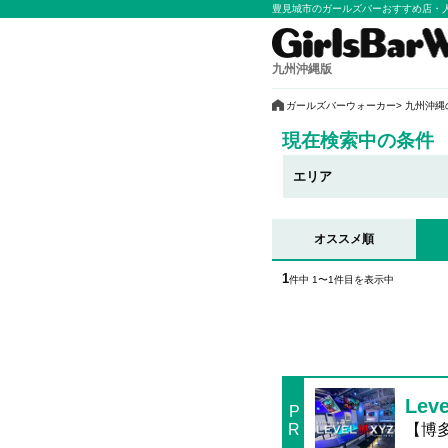
豊見城市のガールズバーおすすめ店・
九州沖縄版
ガールズバーウォーカー
九州沖縄
現在検索中の条件
エリア
オススメ順
1
件中 1〜1件目を表示中
Le
P
R