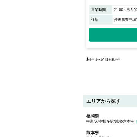
営業時間
21:00～翌3:0
住所
沖縄県豊見城市高
1
件中 1〜1件目を表示中
エリアから探す
福岡県
中洲/天神/博多駅/川端/六本松
熊本県