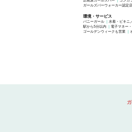
正統派ガールズバー
コンカ
ガールズバーウォーカー認定
環境・サービス
バニーガール
水着・ビキニ
駅から5分以内
電子マネー・
ゴールデンウィークも営業