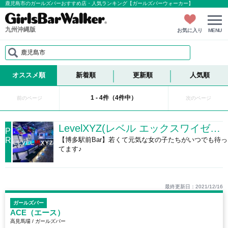
鹿児島市のガールズバーおすすめ店・人気ランキング【ガールズバーウォーカー】
九州沖縄版
お気に入り
MENU
鹿児島市
オススメ順
新着順
更新順
人気順
1 - 4件（4件中）
前のページ
次のページ
LevelXYZ(レベル エックスワイゼット)
P
R
【博多駅前Bar】若くて元気な女の子たちがいつでも待っ
てます♪
最終更新日：2021/12/16
ガールズバー
ACE（エース）
高見馬場 / ガールズバー