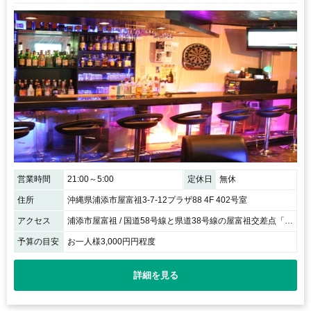
営業時間
21:00～5:00
定休日
無休
住所
沖縄県浦添市屋富祖3-7-12プラザ88 4F 402号室
アクセス
浦添市屋富祖 / 国道58号線と県道38号線の屋富祖交差点「ホテルキング」のすぐ近く
予算の目安
お一人様3,000円円程度
詳細を見る