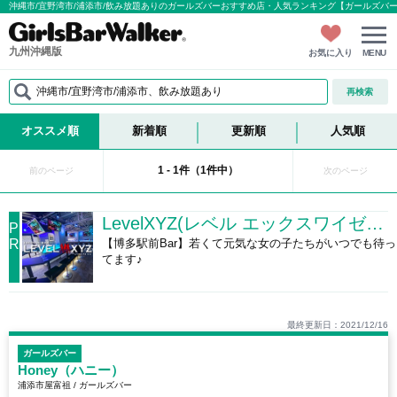
沖縄市/宜野湾市/浦添市/飲み放題ありのガールズバーおすすめ店・人気ランキング【ガールズバ
九州沖縄版
お気に入り
MENU
沖縄市/宜野湾市/浦添市、飲み放題あり
再検索
オススメ順
新着順
更新順
人気順
1 - 1件（1件中）
前のページ
次のページ
LevelXYZ(レベル エックスワイゼット)
P
R
【博多駅前Bar】若くて元気な女の子たちがいつでも待っ
てます♪
最終更新日：2021/12/16
ガールズバー
Honey（ハニー）
浦添市屋富祖 / ガールズバー