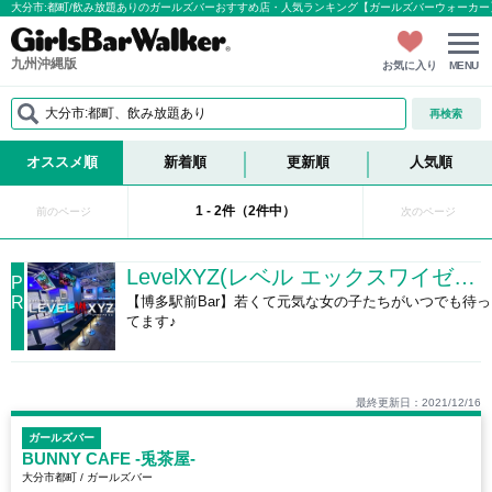
大分市:都町/飲み放題ありのガールズバーおすすめ店・人気ランキング【ガールズバーウォーカー
九州沖縄版
お気に入り
MENU
大分市:都町、飲み放題あり
再検索
オススメ順
新着順
更新順
人気順
1 - 2件（2件中）
前のページ
次のページ
LevelXYZ(レベル エックスワイゼット)
P
R
【博多駅前Bar】若くて元気な女の子たちがいつでも待っ
てます♪
最終更新日：2021/12/16
ガールズバー
BUNNY CAFE -兎茶屋-
大分市都町 / ガールズバー