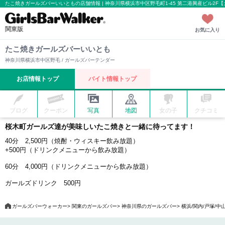
たこ焼きガールズバーいいともの店舗情報 | 神奈川県横浜市中区野毛町1-45 第二港興産ビル2F
関東版
お気に入り
たこ焼きガールズバーいいとも
神奈川県横浜市中区野毛 / ガールズバーテンダー
お店情報トップ
バイト情報トップ
ブログ
クーポン
写真
地図
女の子
クチコミ
桜木町ガールズ達が美味しいたこ焼きと一緒に待ってます！
40分 2,500円（焼酎・ウィスキー飲み放題）
+500円（ドリンクメニューから飲み放題）
60分 4,000円（ドリンクメニューから飲み放題）
ガールズドリンク 500円
ガールズバーウォーカー
関東のガールズバー
神奈川県のガールズバー
横浜/関内/戸塚/