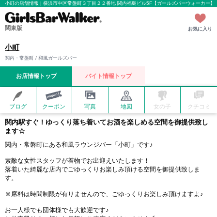
小町の店舗情報 | 横浜市中区常盤町３丁目２２番地 関内福島ビル5F【ガールズバーウォーカー】
関東版
お気に入り
小町
関内・常盤町 / 和風ガールズバー
お店情報トップ
バイト情報トップ
ブログ
クーポン
写真
地図
女の子
クチコミ
関内駅すぐ！ゆっくり落ち着いてお酒を楽しめる空間を御提供致し
ます☆
関内・常磐町にある和風ラウンジバー「小町」です♪
素敵な女性スタッフが着物でお出迎えいたします！
落着いた綺麗な店内でごゆっくりお楽しみ頂ける空間を御提供致しま
す。
※席料は時間制限が有りませんので、ごゆっくりお楽しみ頂けますよ♪
お一人様でも団体様でも大歓迎です♪