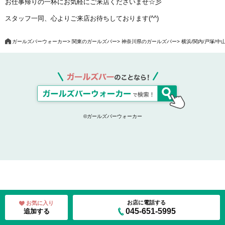
お仕事帰りの一杯にお気軽にご来店くださいませ☆彡
スタッフ一同、心よりご来店お待ちしております(^^)
ガールズバーウォーカー
関東のガールズバー
神奈川県のガールズバー
横浜/関内/戸塚/
©ガールズバーウォーカー
お店に電話する
お気に入り
045-651-5995
追加する