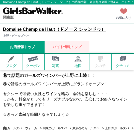
Domaine Champ de Haut（ドメーヌ シャンドゥ）の店舗情報 | 東京都台東区上野4-4-3 
関東版
お気に入り
Domaine Champ de Haut（ドメーヌ シャンドゥ）
上野 / ガールズバー
お店情報トップ
バイト情報トップ
ブログ
クーポン
写真
地図
女の子
クチコミ
巷で話題のガールズワインバーが上野に上陸！！
巷で話題のガールズワインバーが上野にグランドオープン！
セクシーで可愛い女性とワインを嗜み、会話を楽しむ・・・
しかも、料金がとってもリーズナブルなので、安心してお好きなワイン
を楽しむ事ができます！
☆きっと素敵な時間となるでしょう☆
ガールズバーウォーカー
関東のガールズバー
東京都のガールズバー
上野のガールズバー