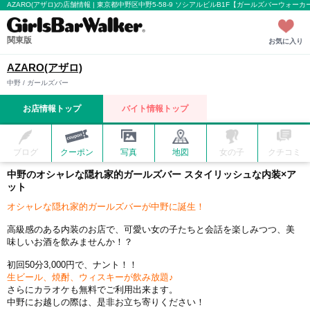
AZARO(アザロ)の店舗情報 | 東京都中野区中野5-58-9 ソシアルビルB1F【ガールズバーウォーカ
関東版
お気に入り
AZARO(アザロ)
中野 / ガールズバー
お店情報トップ
バイト情報トップ
ブログ
クーポン
写真
地図
女の子
クチコミ
中野のオシャレな隠れ家的ガールズバー スタイリッシュな内装×ア
ット
オシャレな隠れ家的ガールズバーが中野に誕生！
高級感のある内装のお店で、可愛い女の子たちと会話を楽しみつつ、美
味しいお酒を飲みませんか！？
初回50分3,000円で、ナント！！
生ビール、焼酎、ウィスキーが飲み放題♪
さらにカラオケも無料でご利用出来ます。
中野にお越しの際は、是非お立ち寄りください！