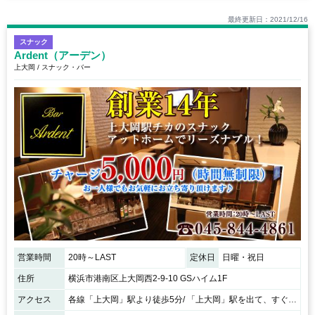
最終更新日：2021/12/16
スナック
Ardent（アーデン）
上大岡 / スナック・バー
営業時間
20時～LAST
定休日
日曜・祝日
住所
横浜市港南区上大岡西2-9-10 GSハイム1F
アクセス
各線「上大岡」駅より徒歩5分/ 「上大岡」駅を出て、すぐ前の鎌倉街道を大船方面に300メートルほど行き、セブンイレブンを過ぎて、サンクスの前の信号を渡った斜向かいのビルGSハイムの1階です♪