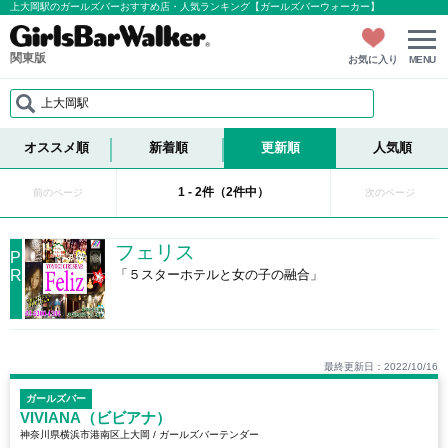
上大岡駅のガールズバーおすすめ店・人気ランキング【ガールズバーウォーカー】
関東版
お気に入り
MENU
上大岡駅
オススメ順
新着順
更新順
人気順
1 - 2件（2件中）
前のページ
次のページ
フェリス
P
R
「５スターホテルと女の子の融合」
最終更新日：2022/10/16
ガールズバー
VIVIANA（ビビアナ）
神奈川県横浜市港南区上大岡 / ガールズバーテンダー