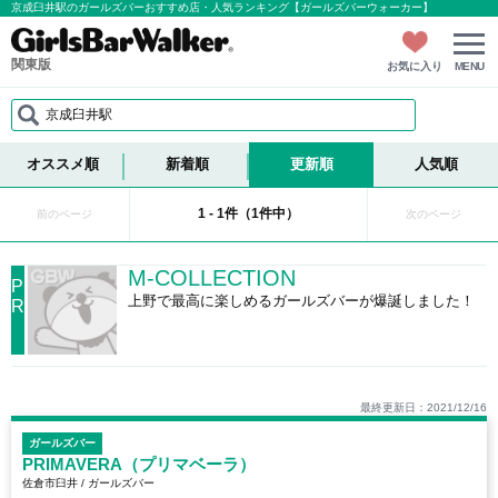
京成臼井駅のガールズバーおすすめ店・人気ランキング【ガールズバーウォーカー】
関東版
お気に入り
MENU
京成臼井駅
オススメ順
新着順
更新順
人気順
1 - 1件（1件中）
前のページ
次のページ
M-COLLECTION
P
上野で最高に楽しめるガールズバーが爆誕しました！
R
最終更新日：2021/12/16
ガールズバー
PRIMAVERA（プリマベーラ）
佐倉市臼井 / ガールズバー