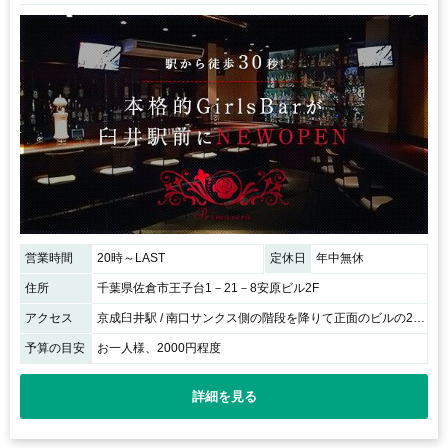
営業時間
20時～LAST
定休日
年中無休
住所
千葉県佐倉市王子台1－21－8安原ビル2F
アクセス
京成臼井駅 / 南口サンクス側の階段を降りて正面のビルの2Fです！
予算の目安
お一人様、2000円程度
詳細を見る