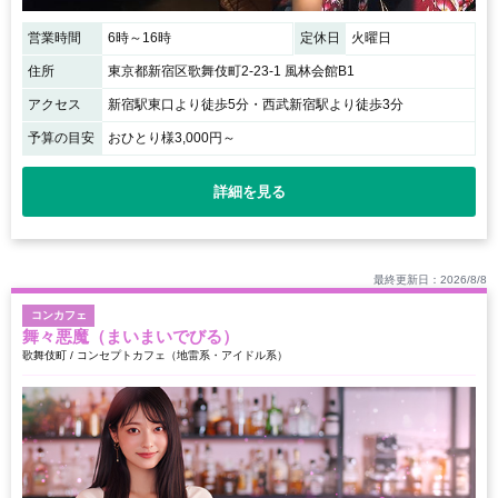
営業時間
6時～16時
定休日
火曜日
住所
東京都新宿区歌舞伎町2-23-1 風林会館B1
アクセス
新宿駅東口より徒歩5分・西武新宿駅より徒歩3分
予算の目安
おひとり様3,000円～
詳細を見る
最終更新日：2026/8/8
コンカフェ
舞々悪魔（まいまいでびる）
歌舞伎町 / コンセプトカフェ（地雷系・アイドル系）