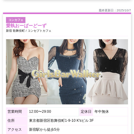
最終更新日：2025/10/7
コンカフェ
愛執おーばーどーず
新宿 歌舞伎町 / コンセプトカフェ
営業時間
12:00〜29:00
定休日
年中無休
住所
東京都新宿区歌舞伎町1-9-10 K'sビル 3F
アクセス
新宿駅から徒歩5分