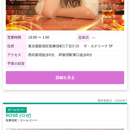
営業時間
18:00 〜 1:00
定休日
―
住所
東京都新宿区歌舞伎町1丁目3-15 ザ・カテリーナ 5F
アクセス
西武新宿徒歩5分、JR新宿駅東口徒歩8分
予算の目安
詳細を見る
最終更新日：2026/8/7
ガールズバー
ROSE (ロゼ)
歌舞伎町 / ガールズバー