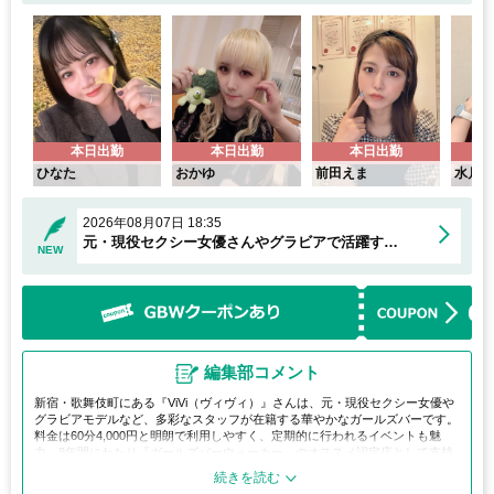
本日出勤
本日出勤
本日出勤
ひなた
おかゆ
前田えま
水月
2026年08月07日 18:35
元・現役セクシー女優さんやグラビアで活躍する女の子も在籍中！
NEW
編集部コメント
新宿・歌舞伎町にある『ViVi（ヴィヴィ）』さんは、元・現役セクシー女優や
グラビアモデルなど、多彩なスタッフが在籍する華やかなガールズバーです。
料金は60分4,000円と明朗で利用しやすく、定期的に行われるイベントも魅
力。8年間にわたり『ガールズバーウォーカー』のオススメ認定店として支持
され続けており、話題性と安心感を兼ね備えています。非日常的な時間を気軽
に楽しみたい方にぴったりのお店です。