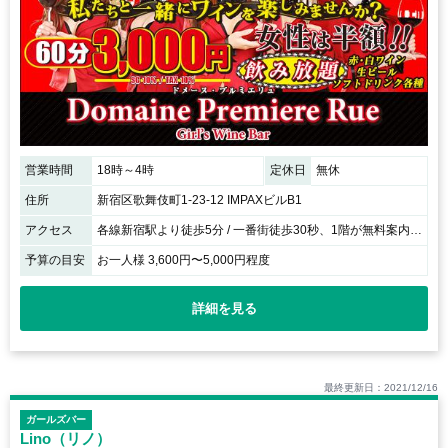
営業時間
18時～4時
定休日
無休
住所
新宿区歌舞伎町1-23-12 IMPAXビルB1
アクセス
各線新宿駅より徒歩5分 / 一番街徒歩30秒、1階が無料案内所のビルのB1f
予算の目安
お一人様 3,600円〜5,000円程度
詳細を見る
最終更新日：2021/12/16
ガールズバー
Lino（リノ）