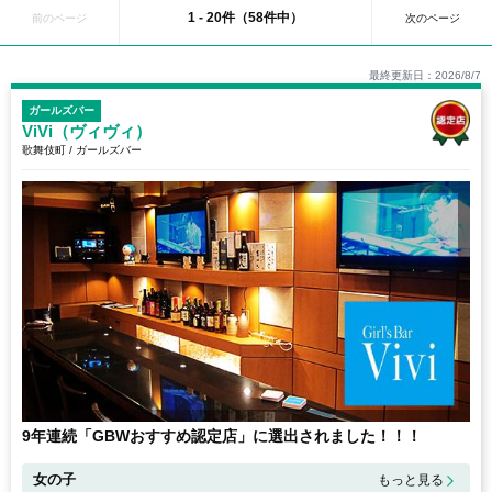
トラン、レンタル衣装店など外国人観光客向けの多彩な施設が集まっています夜
1 - 20件（58件中）
前のページ
次のページ
は「眠らない街」として知られ、ネオンきらめく独特の雰囲気を楽しめます。さ
らに東急歌舞伎町タワーが2025年4月に開業２周年を迎え、延べ1,000万人が訪れ
るランドマークへ成長。季節ごとのイベントで夜景とエンタメを同時に楽しめる
最終更新日：2026/8/7
と話題です。
また近年では、都と新宿区による客引き・違法キャッチの取り締まり強化で、安
ガールズバー
心して“はしご”できる環境も整備されています。
ViVi（ヴィヴィ）
本ページでは、新宿エリアの最新ガールズバー情報を 料金相場・在籍キャスト・
歌舞伎町 / ガールズバー
口コミ評価 まで徹底比較し、割引クーポンも随時更新中。
眠らない街で、自分だけの“推しガールズバー”を見つけましょう！
9年連続「GBWおすすめ認定店」に選出されました！！！
女の子
もっと見る