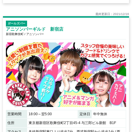
最終更新日：2021/12/16
ガールズバー
アニソンバーギルド 新宿店
新宿歌舞伎町 / アニソンバー
営業時間
18:00～翌5:00
定休日
年中無休
住所
東京都新宿区歌舞伎町2丁目45-4 与三郎ビル新館 B1F
アクセス
各線新宿駅東口より徒歩7分 西武新宿駅から徒歩1分 / 西武新宿駅北口、ローソン斜め前ケパブ屋さんをまっすぐ。 ライブハウスMARSさんを通り、ゴーゴーカレー西武新宿店さんの隣の隣。 JR新宿駅東口、歌舞伎町口ゴジラのビルを目指し、新宿交番さんをみつけたらゴーゴーカレー西武新宿店さんを目印に隣の隣。