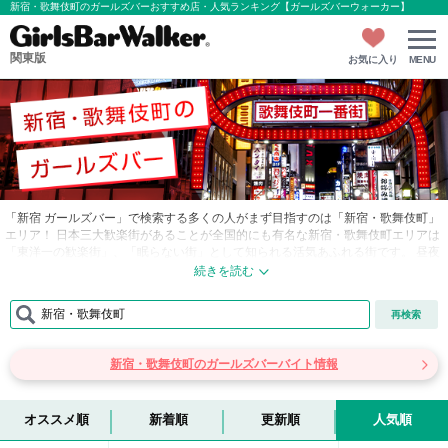
新宿・歌舞伎町のガールズバーおすすめ店・人気ランキング【ガールズバーウォーカー】
関東版
お気に入り
MENU
「新宿 ガールズバー」で検索する多くの人がまず目指すのは「新宿・歌舞伎町」
エリア！ 日本三大歓楽街があることが全国的にも有名な新宿・歌舞伎町エリアは
「東洋一の歓楽街」、「眠らない街」として知られる活気あふれる街です。 昼夜
を問わず多くの人々で賑わい、飲食店や娯楽施設が所狭しと立ち並ぶモンスター
タウンとして発展してきました。そんな新宿・歌舞伎町の特徴を詳しくご紹介！
新宿・歌舞伎町
再検索
■新宿・歌舞伎町…博多の中洲、札幌のすすきのと並び、言わずと知れた日本有
数の歓楽街である歌舞伎町。 そんな日本三大歓楽街の一つの歌舞伎町があるのは
駅の北側ですが、新宿界隈はどこも人の出入りが激しく、どのエリアも常に賑わ
新宿・歌舞伎町のガールズバーバイト情報
っています。 他には高層ビルが立ち並ぶ西口周辺エリア、路上ライブなどが駅前
で頻繁に行なわれて若者たちの行き来も多い南口エリア、“アルタ前”などが待ち
合わせ場所としてもよく使われる東口エリアがあったりと、全てのエリアが“超有
名”といえるでしょう。またインバウンド需要の高まりに応えて、日本文化を発信
オススメ順
新着順
更新順
人気順
する新施設「ハナミチ東京 歌舞伎町」が2023年に開業。大衆演劇場や和食レス