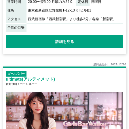
営業時間
20:00〜翌5:00 月曜のみ24:00～翌5:00
定休日
日曜日
住所
東京都新宿区歌舞伎町1-12-13 KTビルB1
アクセス
西武新宿線「西武新宿駅」より徒歩3分／各線「新宿駅」より徒歩5分
予算の目安
詳細を見る
最終更新日：2021/12/16
ガールズバー
ultimate(アルティメット)
歌舞伎町 / ガールズバー