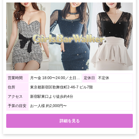
営業時間
月〜金 18:00〜24:00／土日祝 15:00〜24:00
定休日
不定休
住所
東京都新宿区歌舞伎町2-46-7 ビル7階
アクセス
新宿駅東口より徒歩約4分
予算の目安
お一人様 約2,000円〜
詳細を見る