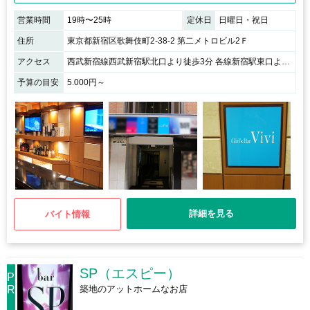
営業時間
19時〜25時
定休日
日曜日・祝日
住所
東京都新宿区歌舞伎町2-38-2 第二メトロビル2Ｆ
アクセス
西武新宿線西武新宿駅北口より徒歩3分 各線新宿駅東口より徒歩10分 / 東急歌舞伎町タワー裏、歌舞伎町交番そば、ラーメン二郎様の向かいのビルの2Ｆ
予算の目安
5.000円～
詳細を見る
バイト情報
SP（エスピー）
P
R
築地のアットホームなお店