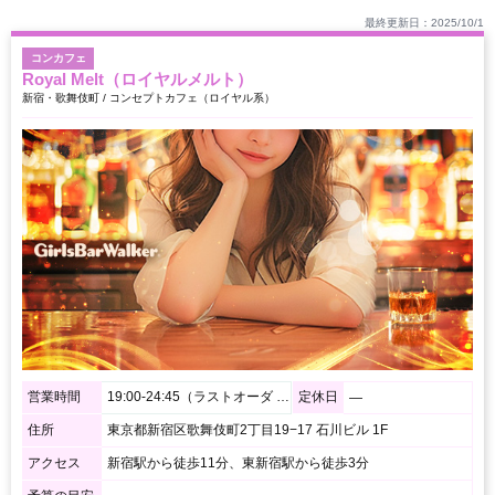
最終更新日：2025/10/1
コンカフェ
Royal Melt（ロイヤルメルト）
新宿・歌舞伎町 / コンセプトカフェ（ロイヤル系）
営業時間
19:00-24:45（ラストオーダ 24:20）
定休日
―
住所
東京都新宿区歌舞伎町2丁目19−17 石川ビル 1F
アクセス
新宿駅から徒歩11分、東新宿駅から徒歩3分