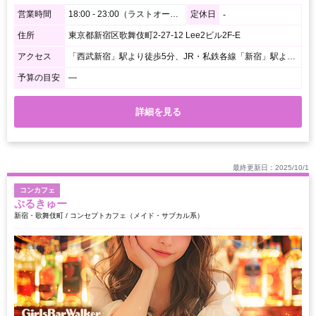
営業時間
18:00 - 23:00（ラストオーダー/最終入店 22:30）
定休日
-
住所
東京都新宿区歌舞伎町2-27-12 Lee2ビル2F-E
アクセス
「西武新宿」駅より徒歩5分、JR・私鉄各線「新宿」駅より徒歩7分、東京メトロ・都営地下鉄「東新宿」駅より徒歩8分
予算の目安
―
詳細を見る
最終更新日：2025/10/1
コンカフェ
ぷるきゅー
新宿・歌舞伎町 / コンセプトカフェ（メイド・サブカル系）