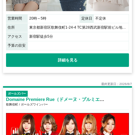
営業時間
20時～5時
定休日
不定休
住所
東京都新宿区歌舞伎町1-24-4 TC第28西武新宿駅前ビル地下1F
アクセス
新宿駅徒歩5分
予算の目安
詳細を見る
最終更新日：2026/8/7
ガールズバー
Domaine Premiere Rue（ドメーヌ・プルミエ・リュ）
歌舞伎町 / ガールズワインバー