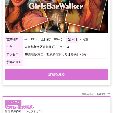
営業時間
平日19:00~ 土日祝18:00～(LO.4:30)
定休日
不定休
住所
東京都新宿区歌舞伎町2丁目21-3
アクセス
JR新宿駅東口・西武新宿駅より徒歩約3〜5分
予算の目安
詳細を見る
最終更新日：2025/11/25
コンカフェ
歌舞伎-巫女喫茶-
新宿 歌舞伎町 / コンセプトカフェ