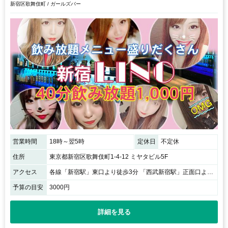
新宿区歌舞伎町 / ガールズバー
営業時間
18時～翌5時
定休日
不定休
住所
東京都新宿区歌舞伎町1-4-12 ミヤタビル5F
アクセス
各線「新宿駅」東口より徒歩3分 「西武新宿駅」正面口より徒歩3分
予算の目安
3000円
詳細を見る