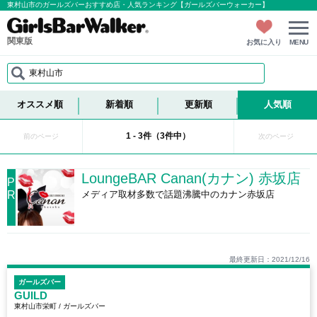
東村山市のガールズバーおすすめ店・人気ランキング【ガールズバーウォーカー】
関東版
お気に入り
MENU
東村山市
オススメ順
新着順
更新順
人気順
1 - 3件（3件中）
前のページ
次のページ
LoungeBAR Canan(カナン) 赤坂店
P
R
メディア取材多数で話題沸騰中のカナン赤坂店
最終更新日：2021/12/16
ガールズバー
GUILD
東村山市栄町 / ガールズバー