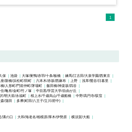
1
久保
池袋
大塚/巣鴨/赤羽/十条/板橋
練馬/江古田/大泉学園/西東京
座/新橋/浜松町/田町
六本木/赤坂/西麻布
上野
浅草/鶯谷/日暮里
橋/人形町/門前仲町/茅場町
飯田橋/神楽坂/四谷
住/亀有/金町/竹ノ塚
中目黒/学芸大学/自由が丘
沢/明大前/永福町
桜上水/千歳烏山/千歳船橋
中野/高円寺/荻窪
大森/蒲田
多摩(町田/八王子/立川/府中)
見/溝の口
大和/海老名/相模原/厚木/伊勢原
横須賀/大船