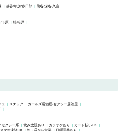
越
越谷/草加/春日部
熊谷/深谷/久喜
/市原
柏/松戸
フェ
スナック
ガールズ居酒屋/セクシー居酒屋
店
／セクシー系
飲み放題あり
カラオケあり
カード払いOK
スマホ決済OK
朝・昼から営業
日曜営業あり