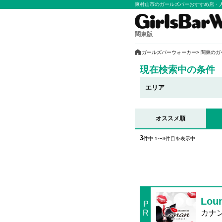
東村山市のガールズバーおすすめ店・
関東版
ガールズバーウォーカー
関東のガ
現在検索中の条件
エリア
オススメ順
3
件中 1〜3件目を表示中
Lou
P
R
カナン