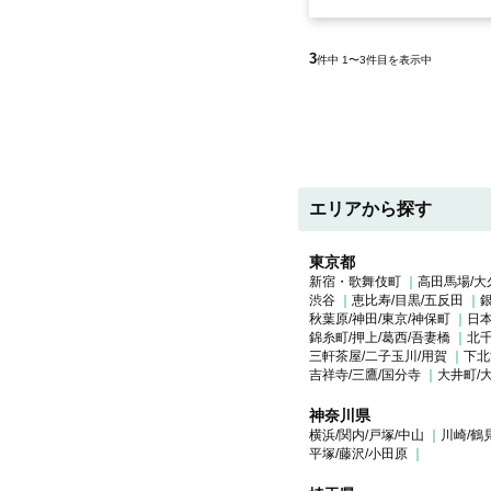
3
件中 1〜3件目を表示中
エリアから探す
東京都
新宿・歌舞伎町
高田馬場/大
渋谷
恵比寿/目黒/五反田
銀
秋葉原/神田/東京/神保町
日本
錦糸町/押上/葛西/吾妻橋
北千
三軒茶屋/二子玉川/用賀
下北
吉祥寺/三鷹/国分寺
大井町/
神奈川県
横浜/関内/戸塚/中山
川崎/鶴
平塚/藤沢/小田原