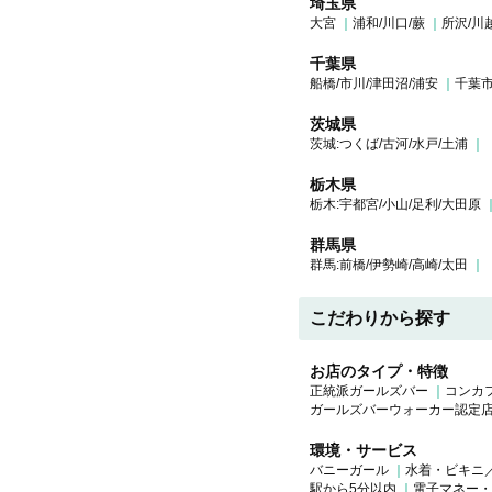
埼玉県
大宮
浦和/川口/蕨
所沢/川
千葉県
船橋/市川/津田沼/浦安
千葉市
茨城県
茨城:つくば/古河/水戸/土浦
栃木県
栃木:宇都宮/小山/足利/大田原
群馬県
群馬:前橋/伊勢崎/高崎/太田
こだわりから探す
お店のタイプ・特徴
正統派ガールズバー
コンカ
ガールズバーウォーカー認定
環境・サービス
バニーガール
水着・ビキニ
駅から5分以内
電子マネー・