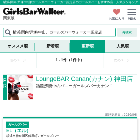
横浜/関内/戸塚/中山/ガールズバーウォーカー認定店のガールズバーおすすめ店・人気ランキン
関東版
お気に入り
MENU
横浜/関内/戸塚/中山、ガールズバーウォーカー認定店
再検索
オススメ順
新着順
更新順
人気順
1 - 1件（1件中）
前のページ
次のページ
LoungeBAR Canan(カナン) 神田店
P
R
話題沸騰中のバニーガールズバーカナン！
最終更新日：2026/8/8
ガールズバー
EL（エル）
横浜市神奈川区鶴屋町 / ガールズバー