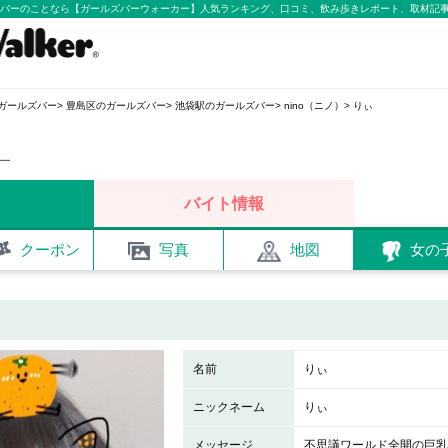
ールズバーのことなら【ガールズバーウォーカー】人気ランキング、口コミ、飲み歩きレポート、取材記
ガールズバー
豊島区のガールズバー
池袋駅のガールズバー
nino（ニノ）
りぃ
バー
バイト情報
クーポン
写真
地図
女の
名前
りぃ
ニックネーム
りぃ
メッセージ
不思議ワールド全開の巨乳