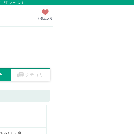
事、割引クーポンも！
お気に入り
子
クチコミ
ちゃんりぃ様