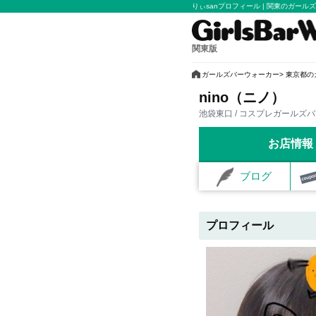
りぃsanプロフィール | 関東のガ
関東版
ガールズバーウォーカー
東京都の
nino（ニノ）
池袋東口 / コスプレガールズ
お店情報
ブログ
プロフィール