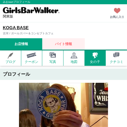
みおsanプロフィール
関東版
お気に入り
KOGA BASE
古河 / ガールズバー＆コンセプトカフェ
お店情報
バイト情報
ブログ
クーポン
写真
地図
女の子
クチコミ
プロフィール