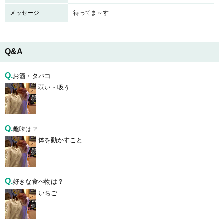
メッセージ
待ってま～す
Q&A
Q.
お酒・タバコ
弱い・吸う
Q.
趣味は？
体を動かすこと
Q.
好きな食べ物は？
いちご