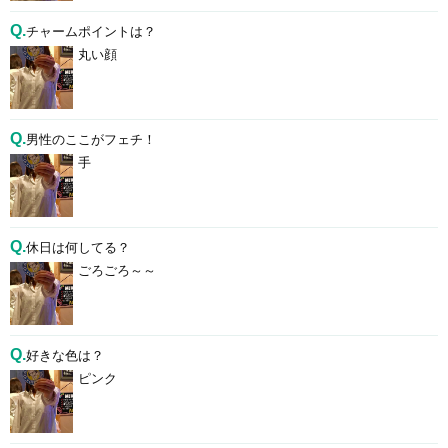
Q.
チャームポイントは？
丸い顔
Q.
男性のここがフェチ！
手
Q.
休日は何してる？
ごろごろ～～
Q.
好きな色は？
ピンク