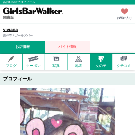
あおいsanプロフィール
関東版
お気に入り
viviana
吉祥寺 / ガールズバー
お店情報
バイト情報
ブログ
クーポン
写真
地図
女の子
クチコミ
プロフィール