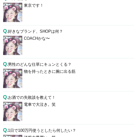
東京です！
Q.
好きなブランド、SHOPは何？
COACHかな〜
Q.
男性のどんな仕草にキュンとくる？
物を持ったときに腕に出る筋
Q.
お酒での失敗談を教えて！
電車で大泣き。笑
Q.
1日で100万円使うとしたら何したい？