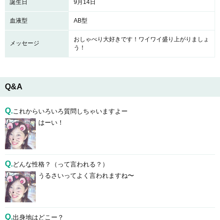
誕生日
9月14日
血液型
AB型
おしゃべり大好きです！ワイワイ盛り上がりましょ
メッセージ
う！
Q&A
Q.
これからいろいろ質問しちゃいますよー
はーい！
Q.
どんな性格？（って言われる？）
うるさいってよく言われますね〜
Q.
出身地はどこー？