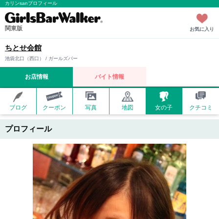
カリンsanプロフィール
関東版
お気に入り
ちとせ会館
池袋北口（西口） / ガールズバー
お店情報
バイト情報
ブログ
クーポン
写真
地図
女の子
クチコミ
プロフィール