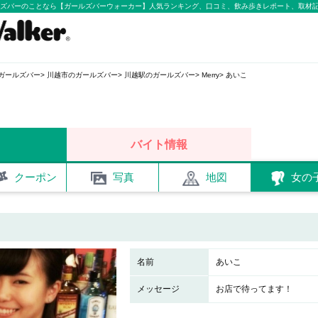
ガールズバーのことなら【ガールズバーウォーカー】人気ランキング、口コミ、飲み歩きレポート、取材
ガールズバー
川越市のガールズバー
川越駅のガールズバー
Merry
あいこ
バイト情報
クーポン
写真
地図
女の
名前
あいこ
メッセージ
お店で待ってます！