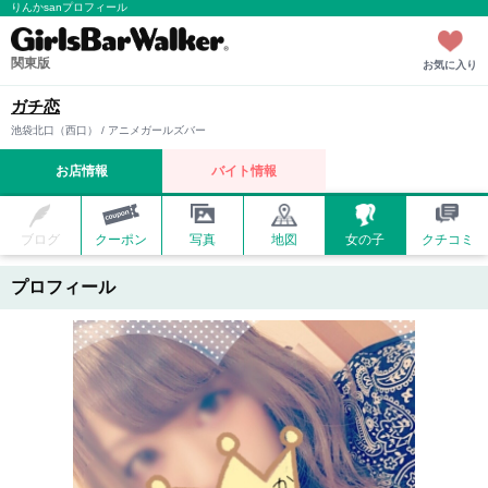
りんかsanプロフィール
関東版
お気に入り
ガチ恋
池袋北口（西口） / アニメガールズバー
お店情報
バイト情報
ブログ
クーポン
写真
地図
女の子
クチコミ
プロフィール