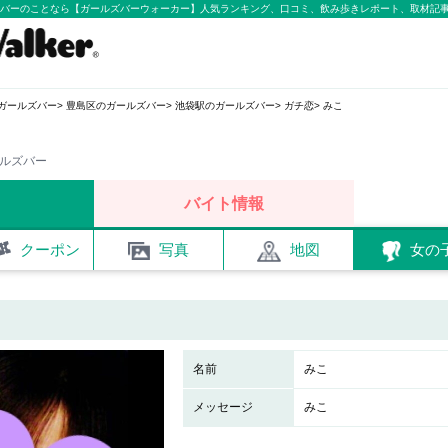
ールズバーのことなら【ガールズバーウォーカー】人気ランキング、口コミ、飲み歩きレポート、取材記
ガールズバー
豊島区のガールズバー
池袋駅のガールズバー
ガチ恋
みこ
ールズバー
バイト情報
クーポン
写真
地図
女の
名前
みこ
メッセージ
みこ